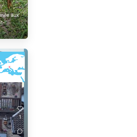
nnée aux
it-
1