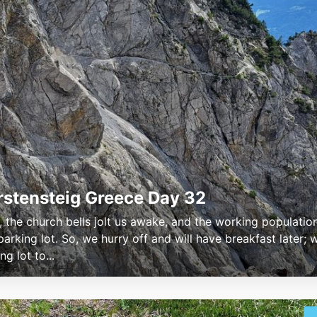
rstensteig Greece Day 32
., the church bells jolt us awake, and the working populatio
parking lot. So, we hurry off and will have breakfast later;
ng lot to...