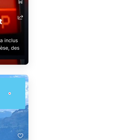
t
a inclus
nèse, des