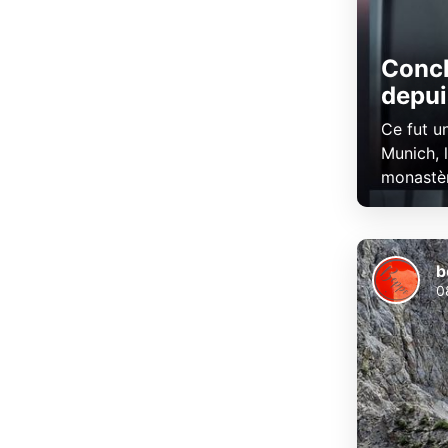
Concl
depui
Ce fut u
Munich, l
monastèr
b
0