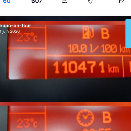
60
607
eppo-on-tour
0 juin 2026