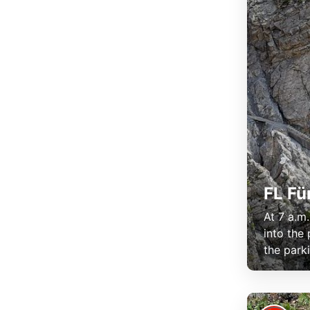
FL Fü
At 7 a.m
into the 
the parki