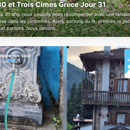
0 et Trois Cimes Grèce Jour 31
à 30 ans, nous voulons nous récompenser avec une rando
es dans les Dolomites. Alors, sortons du lit, prenons le pet
 et partons. Nous devons...
eppo-on-tour
6 juin 2026