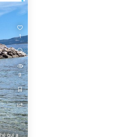
1
9
hé qui a