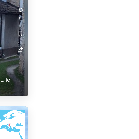
9
.. le