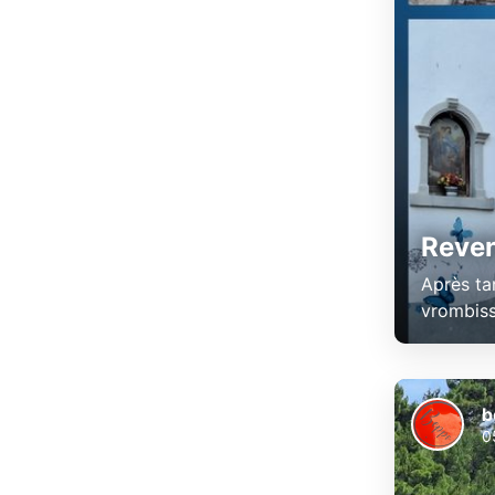
Reven
Après tan
vrombiss
b
0