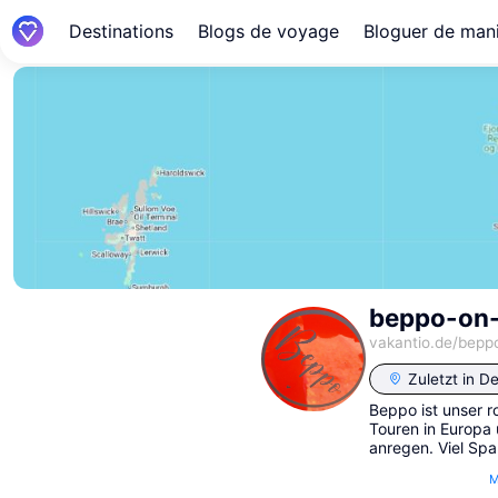
Destinations
Blogs de voyage
Bloguer de mani
beppo-on-
vakantio.de/
bepp
Zuletzt in
De
Beppo ist unser r
Touren in Europa
anregen. Viel Sp
M