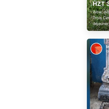
HZT 3
Wow, déj
Trois Cim
déjeuner
b
0