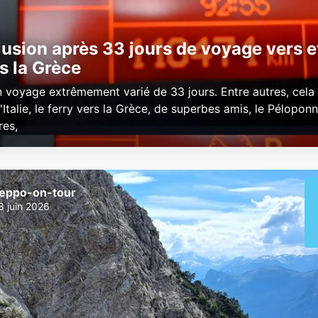
usion après 33 jours de voyage vers e
s la Grèce
n voyage extrêmement varié de 33 jours. Entre autres, cela 
'Italie, le ferry vers la Grèce, de superbes amis, le Pélopon
es,
eppo-on-tour
8 juin 2026