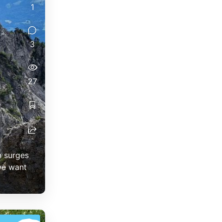
1
3
27
n surges
 we want