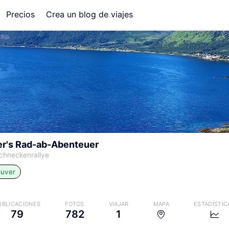
Precios
Crea un blog de viajes
er's Rad-ab-Abenteuer
chneckenrallye
uver
UBLICACIONES
FOTOS
VIAJAR
MAPA
ESTADÍSTIC
79
782
1