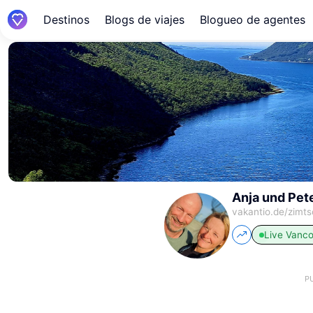
Destinos
Blogs de viajes
Blogueo de agentes
Anja und Pet
vakantio.de/
zimts
Live
Vanco
P