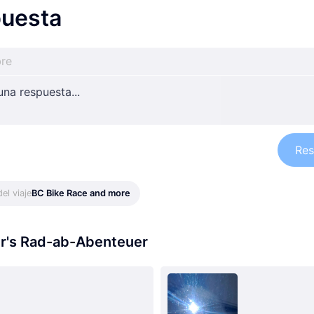
uesta
Res
el viaje
BC Bike Race and more
er's Rad-ab-Abenteuer