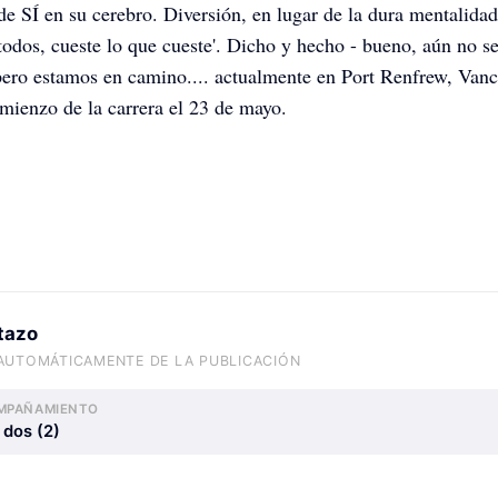
 de SÍ en su cerebro. Diversión, en lugar de la dura mentalidad
todos, cueste lo que cueste'. Dicho y hecho - bueno, aún no s
pero estamos en camino.... actualmente en Port Renfrew, Van
mienzo de la carrera el 23 de mayo.
stazo
Anja und Peter's Rad-ab-Abenteuer
Anja und Peter's Rad-ab-Abenteuer
Anja und Peter's Rad-ab-Abenteuer
AUTOMÁTICAMENTE DE LA PUBLICACIÓN
MPAÑAMIENTO
 dos (2)