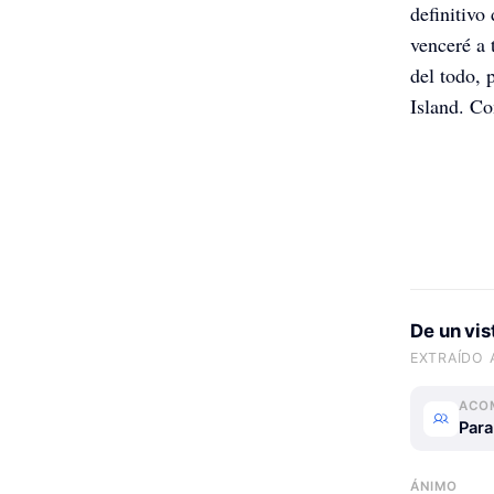
definitivo
venceré a 
del todo, 
Island. Co
De un vi
EXTRAÍDO 
ACO
Para
ÁNIMO