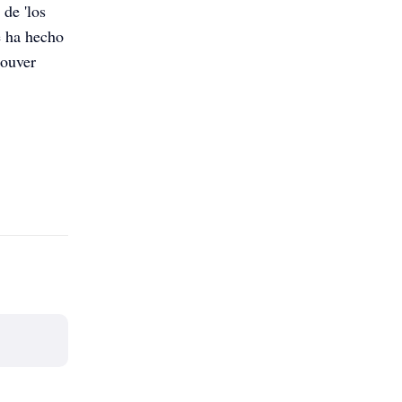
 de 'los
e ha hecho
couver