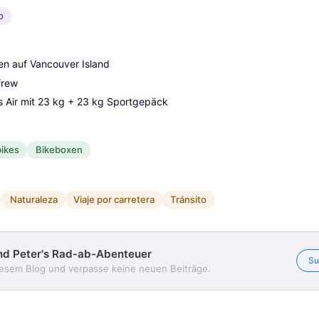
o
en auf Vancouver Island
frew
s Air mit 23 kg + 23 kg Sportgepäck
ikes
Bikeboxen
Naturaleza
Viaje por carretera
Tránsito
nd Peter's Rad-ab-Abenteuer
Su
iesem Blog und verpasse keine neuen Beiträge.