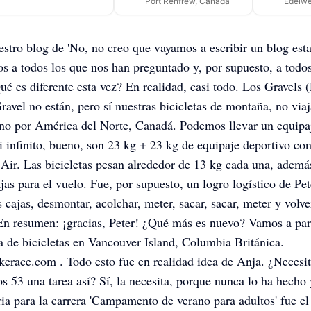
Port Renfrew, Canada
Edelwe
estro blog de 'No, no creo que vayamos a escribir un blog esta
s a todos los que nos han preguntado y, por supuesto, a todos
é es diferente esta vez? En realidad, casi todo. Los Gravels (
Gravel no están, pero sí nuestras bicicletas de montaña, no vi
ino por América del Norte, Canadá. Podemos llevar un equipa
i infinito, bueno, son 23 kg + 23 kg de equipaje deportivo co
Air. Las bicicletas pesan alrededor de 13 kg cada una, ademá
jas para el vuelo. Fue, por supuesto, un logro logístico de Pet
s cajas, desmontar, acolchar, meter, sacar, sacar, meter y volve
n resumen: ¡gracias, Peter! ¿Qué más es nuevo? Vamos a part
a de bicicletas en Vancouver Island, Columbia Británica.
race.com . Todo esto fue en realidad idea de Anja. ¿Necesit
os 53 una tarea así? Sí, la necesita, porque nunca lo ha hecho 
ia para la carrera 'Campamento de verano para adultos' fue el