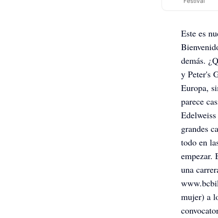
Festival
Este es nu
Bienvenido
demás. ¿Qu
y Peter's 
Europa, s
parece cas
Edelweiss 
grandes ca
todo en la
empezar. E
una carrer
www.bcbike
mujer) a l
convocator