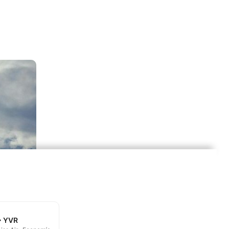
→ YVR