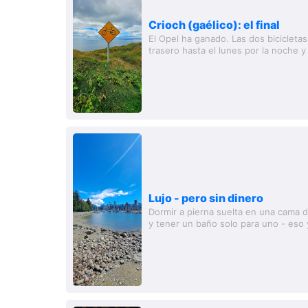
Crioch (gaélico): el final
El Opel ha ganado. Las dos bicicletas
trasero hasta el lunes por la noche y
empacadas en la caja de bicicleta en e
Lujo - pero sin dinero
Dormir a pierna suelta en una cama d
y tener un baño solo para uno - eso y
tiene al acampar y del que uno se da