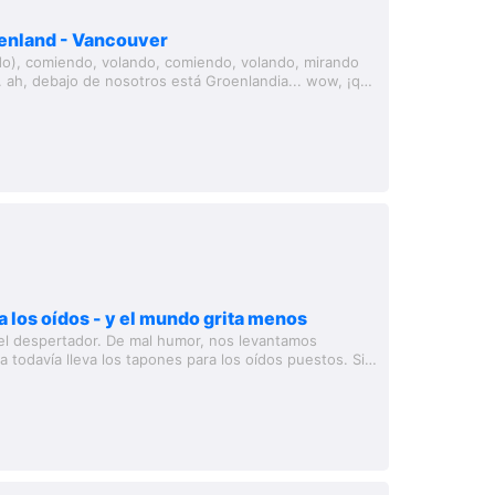
oenland - Vancouver
do), comiendo, volando, comiendo, volando, mirando
.. ah, debajo de nosotros está Groenlandia... wow, ¡qué
res, hielo, montañas y nieve...
 los oídos - y el mundo grita menos
el despertador. De mal humor, nos levantamos
a todavía lleva los tapones para los oídos puestos. Sin
o insoportable viajar en tren....