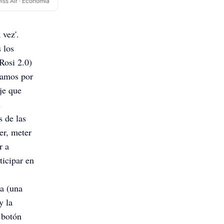
iss Air · Economía
 vez'.
 los
Rosi 2.0)
ajamos por
je que
n
s de las
er, meter
r a
icipar en
a (una
y la
 botón