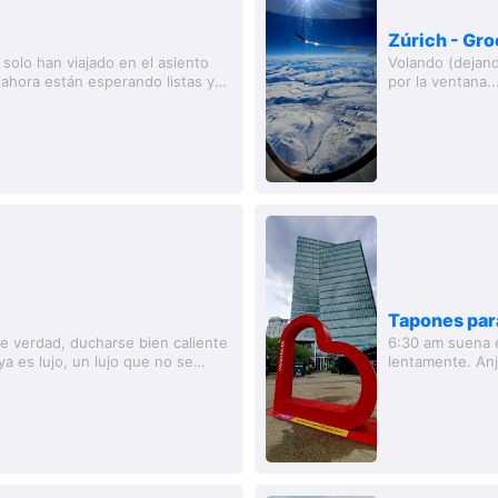
Zúrich - Gr
 solo han viajado en el asiento
Volando (dejan
 ahora están esperando listas y
por la ventana.
l...
hermoso! Glacia
Tapones para
e verdad, ducharse bien caliente
6:30 am suena 
a es lujo, un lujo que no se
lentamente. Anj
 cuenta...
ellos, habría sid