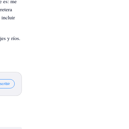
e es: me
retera
 incluir
es y ríos.
scribir