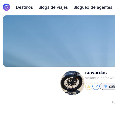
Destinos
Blogs de viajes
Blogueo de agentes
sowardas
vakantio.de/
sowa
Zule
P