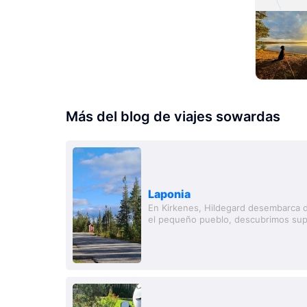
Más del blog de viajes sowardas
Laponia
En Kirkenes, Hildegard desembarca
el pequeño pueblo, descubrimos sup
estamos a solo unos 220 km de Murm