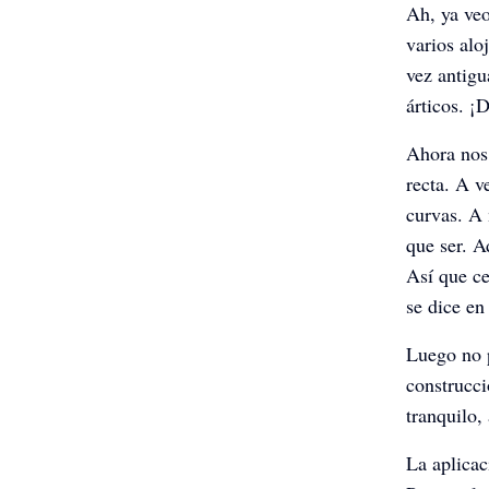
Ah, ya veo
varios alo
vez antig
árticos. ¡
Ahora nos 
recta. A 
curvas. A
que ser. A
Así que ce
se dice en
Luego no 
construcc
tranquilo,
La aplicac