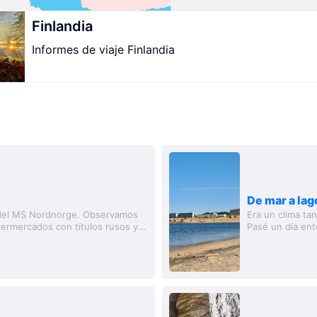
Finlandia
Informes de viaje Finlandia
De mar a lag
 del MS Nordnorge. Observamos
Era un clima tan
ermercados con títulos rusos y
Pasé un día ent
ansk. La...
ropa se secó rá