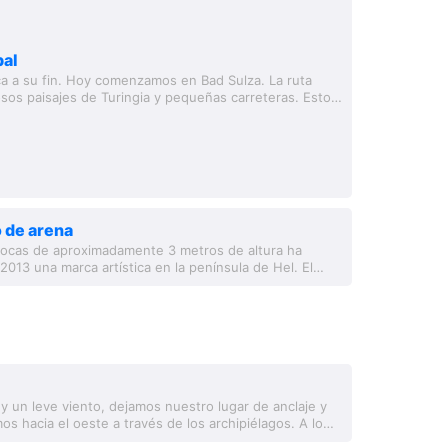
pal
rca a su fin. Hoy comenzamos en Bad Sulza. La ruta
sos paisajes de Turingia y pequeñas carreteras. Esto
 carreteras es un poco...
o de arena
ocas de aproximadamente 3 metros de altura ha
013 una marca artística en la península de Hel. El
ubian' en Hel marca el comienzo...
 y un leve viento, dejamos nuestro lugar de anclaje y
 hacia el oeste a través de los archipiélagos. A lo
ana, el viento aumenta y...