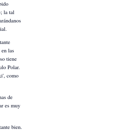
bido
 la tal
 arándanos
ial.
tante
 en las
so tiene
ulo Polar.
ki', como
nas de
ar es muy
tante bien.