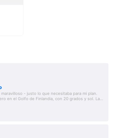
o
 maravilloso - justo lo que necesitaba para mi plan.
ero en el Golfo de Finlandia, con 20 grados y sol. La
pidamente y paseé por...