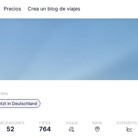
Precios
Crea un blog de viajes
rdas
tzt in
Deutschland
UBLICACIONES
FOTOS
VIAJAR
MAPA
ESTADÍSTIC
52
764