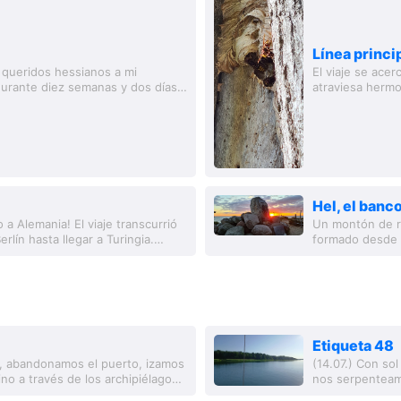
Línea princi
 queridos hessianos a mi
El viaje se ace
durante diez semanas y dos días,
atraviesa hermo
nocidos....
de las pequeñas
Hel, el banc
a Alemania! El viaje transcurrió
Un montón de r
rlín hasta llegar a Turingia.
formado desde 2
El...
'Montículo Kash
Etiqueta 48
s, abandonamos el puerto, izamos
(14.07.) Con sol
no a través de los archipiélagos
nos serpenteamos
tura...
largo de la mañ