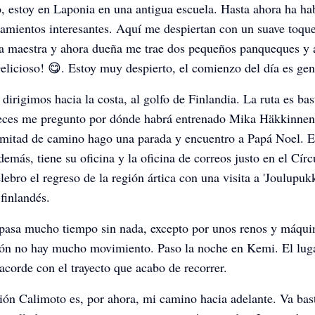
, estoy en Laponia en una antigua escuela. Hasta ahora ha ha
jamientos interesantes. Aquí me despiertan con un suave toque;
ua maestra y ahora dueña me trae dos pequeños panqueques y
Delicioso! 😋. Estoy muy despierto, el comienzo del día es gen
dirigimos hacia la costa, al golfo de Finlandia. La ruta es bas
veces me pregunto por dónde habrá entrenado Mika Häkkinnen
 mitad de camino hago una parada y encuentro a Papá Noel. E
demás, tiene su oficina y la oficina de correos justo en el Círc
lebro el regreso de la región ártica con una visita a 'Joulupuk
 finlandés.
pasa mucho tiempo sin nada, excepto por unos renos y máqui
ión no hay mucho movimiento. Paso la noche en Kemi. El lug
 acorde con el trayecto que acabo de recorrer.
ión Calimoto es, por ahora, mi camino hacia adelante. Va bas