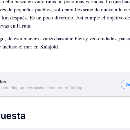
so ella busca en vano rutas un poco más variadas. Lo que hac
avés de pequeños pueblos, solo para llevarme de nuevo a la car
5 km después. Es un poco divertido. Así cumple el objetivo de
rvas en la ruta.
o, de esta manera avanzo bastante bien y veo ciudades, paisaj
 incluso el mar en Kalajoki.
sowardas
sowardas
sowardas
das
Su
iesem Blog und verpasse keine neuen Beiträge.
uesta