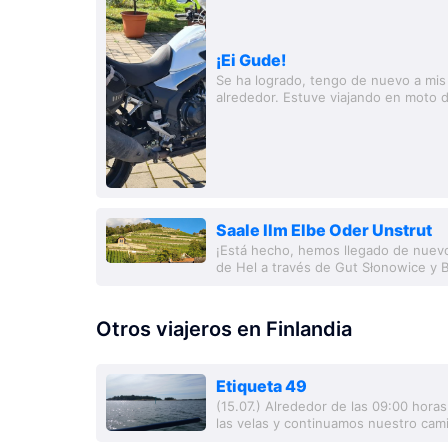
¡Ei Gude!
Se ha logrado, tengo de nuevo a mis
alrededor. Estuve viajando en moto 
explorando países que me eran desco
Saale Ilm Elbe Oder Unstrut
¡Está hecho, hemos llegado de nuevo 
de Hel a través de Gut Słonowice y Be
Salimos de Hel bajo un soleado cielo. 
Otros viajeros en Finlandia
Etiqueta 49
(15.07.) Alrededor de las 09:00 hora
las velas y continuamos nuestro cami
de Åland. Justo a tiempo para la aper