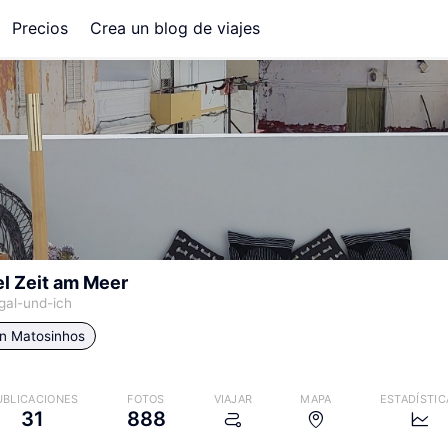
Precios
Crea un blog de viajes
el Zeit am Meer
gal-und-ich
in
Matosinhos
UBLICACIONES
FOTOS
VIAJAR
MAPA
ESTADÍSTIC
31
888