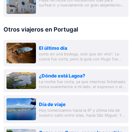
Playa hermosa con excelentes olas para
surfear☺️ y nuevamente un gran alojamiento
con terraza en la azotea☀️
Otros viajeros en Portugal
El último día
como en una bodega, solo que sin vino”. La
cueva fue corta, pero la guía con Hugo fue
muy informativa. Hugo estaba completamente
en su elemento, se notaba que le apasiona el
tema....
¿Dónde está Lagoa?
La noche fue corta, ya que mientras Schahaatz
ronca suavemente a mi lado, el espresso o el
espresso martini me mantienen despierto. Hoy
s
Día de viaje
Hoy comenzamos hacia la 6ª y última isla de
nuestro salto entre islas, hacia São Miguel. Y
aunque nos levantamos a las 7:00 a.m.,
siempre