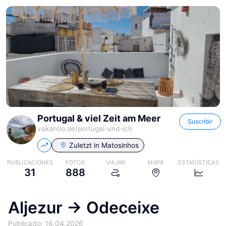
Portugal & viel Zeit am Meer
Suscribir
vakantio.de/
portugal-und-ich
Zuletzt in
Matosinhos
PUBLICACIONES
FOTOS
VIAJAR
MAPA
ESTADÍSTICAS
31
888
Aljezur -> Odeceixe
Publicado: 16.04.2026