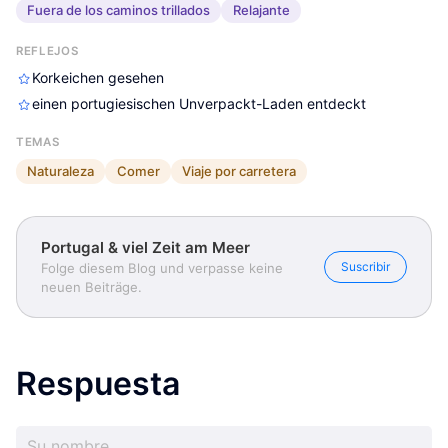
Fuera de los caminos trillados
Relajante
REFLEJOS
Korkeichen gesehen
einen portugiesischen Unverpackt-Laden entdeckt
TEMAS
Naturaleza
Comer
Viaje por carretera
Portugal & viel Zeit am Meer
Suscribir
Folge diesem Blog und verpasse keine
neuen Beiträge.
Respuesta