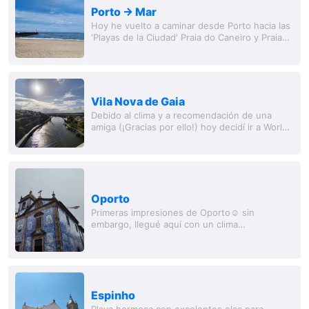
Porto -> Mar
Hoy he vuelto a caminar desde Porto hacia las
'Playas de la Ciudad' Praia do Caneiro y Praia
de Matosinhos (30.956 pasos), para
despedirme por ahora del Atlántico ☀️ y
luego...
Vila Nova de Gaia
Debido al clima y a recomendación de una
amiga (¡Gracias por ello!) hoy decidí ir a World
of Wine y visité el museo del vino y el museo
del chocolate. Ambos son absolutamente...
Oporto
Primeras impresiones de Oporto☺️ sin
embargo, llegué aquí con un clima
mayormente lluvioso y pasé mucho tiempo en
cafés☕
Espinho