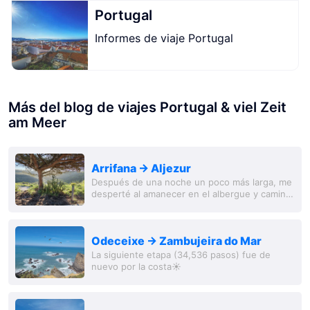
Portugal
Informes de viaje Portugal
Más del blog de viajes Portugal & viel Zeit
am Meer
Arrifana -> Aljezur
Después de una noche un poco más larga, me
desperté al amanecer en el albergue y caminé
primero a través del 'bosque', luego a lo largo
de la costa y finalmente de nuevo hacia el...
Odeceixe -> Zambujeira do Mar
La siguiente etapa (34,536 pasos) fue de
nuevo por la costa☀️