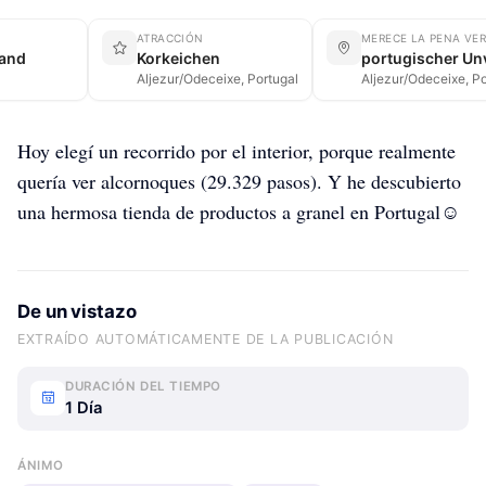
ATRACCIÓN
MERECE LA PENA VE
land
Korkeichen
portugischer Un
Aljezur/Odeceixe, Portugal
Aljezur/Odeceixe, Po
Hoy elegí un recorrido por el interior, porque realmente
quería ver alcornoques (29.329 pasos). Y he descubierto
una hermosa tienda de productos a granel en Portugal☺️
De un vistazo
EXTRAÍDO AUTOMÁTICAMENTE DE LA PUBLICACIÓN
DURACIÓN DEL TIEMPO
1 Día
ÁNIMO