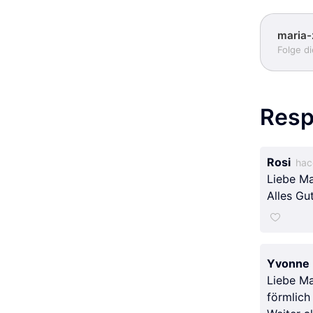
maria-
Folge d
Resp
Rosi
hac
Liebe Ma
Alles Gu
Yvonne
Liebe Ma
förmlich