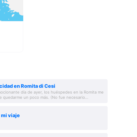
icidad en Romita di Cesi
ocionante día de ayer, los huéspedes en la Romita me
e quedarme un poco más. (No fue necesario
masiado.) Así que hoy habrá un informe...
e mi viaje