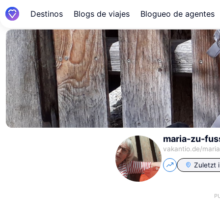
Destinos
Blogs de viajes
Blogueo de agentes
maria-zu-fu
vakantio.de/
maria
Zuletzt 
P