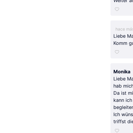
Weiter a
hace más
Liebe Ma
Komm gut
Monika
Liebe Ma
hab mich
Da ist m
kann ich
begleite
Ich wüns