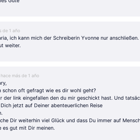
lles Gute
 de 1 año
ria, ich kann mich der Schreiberin Yvonne nur anschließen.
 weiter.
hace más de 1 año
ry,
 schon oft gefragt wie es dir wohl geht?
ir der link eingefallen den du mir geschickt hast. Und tatsäc
 Dich jetzt auf Deiner abenteuerlichen Reise
n.
che Dir weiterhin viel Glück und dass Du immer auf Mensc