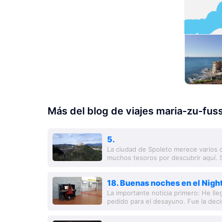
Más del blog de viajes maria-zu-fu
5.
La ciudad de Spoleto merece varios d
muchos tesoros por descubrir aquí. S
visita antes de desarrollar artrosis. El.
18. Buenas noches en el Night
La importante noticia primero: He lle
pedido para el desayuno. Fue la deci
alrededor de las 6:00. Así tuve tiemp