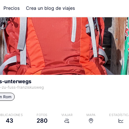
Precios
Crea un blog de viajes
ss-unterwegs
-zu-fuss-franziskusweg
in
Rom
UBLICACIONES
FOTOS
VIAJAR
MAPA
ESTADÍSTIC
43
280