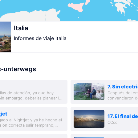
Italia
Informes de viaje Italia
ss-unterwegs
7. Sin electr
ías de atención, ya que hay
Después del em
in embargo, deberías planear la
convencieron d
..
convencerme de
jet
17. El final d
gado al Nightjet y ya he hecho el
CCcc
sión correcta salir temprano,
o...