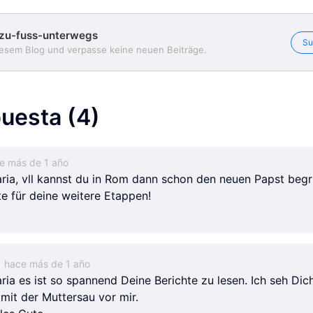
zu-fuss-unterwegs
Su
iesem Blog und verpasse keine neuen Beiträge.
uesta
(4)
maria-zu-fuss-unterwegs
maria-zu-fuss-unterwegs
maria-zu-fuss-unterwegs
e más de 1 año
ria, vll kannst du in Rom dann schon den neuen Papst beg
te für deine weitere Etappen!
hace más de 1 año
ria es ist so spannend Deine Berichte zu lesen. Ich seh Dic
 mit der Muttersau vor mir.