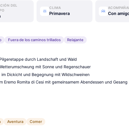
CIÓN DEL
CLIMA
ACOMPAÑA
PO
Primavera
Con amig
a
o
Fuera de los caminos trillados
Relajante
Pilgeretappe durch Landschaft und Wald
 Wetterumschwung mit Sonne und Regenschauer
n im Dickicht und Begegnung mit Wildschweinen
im Eremo Romita di Cesi mit gemeinsamem Abendessen und Gesang
a
Aventura
Comer