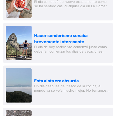
El día comenzó de nuevo exactamente como
se ha sentido casi cualquier día en La Gomera.
Desayuno, café y luego a tomar el sol de
nuevo. Y este programa se mantuvo
bastante...
Hacer senderismo sonaba
brevemente interesante
El día de hoy realmente comenzó justo como
deberían comenzar los días de vacaciones.
Desayuno, café y primero relajarse bajo el sol.
Y este concepto se mantuvo bastante bien a
lo...
Esta vista era absurda
Un día después del fiasco de la cocina, el
mundo ya se veía mucho mejor. No teníamos
grandes planes, excepto salir a cenar a algún
lugar agradable por la noche. Lo que puede
ser...