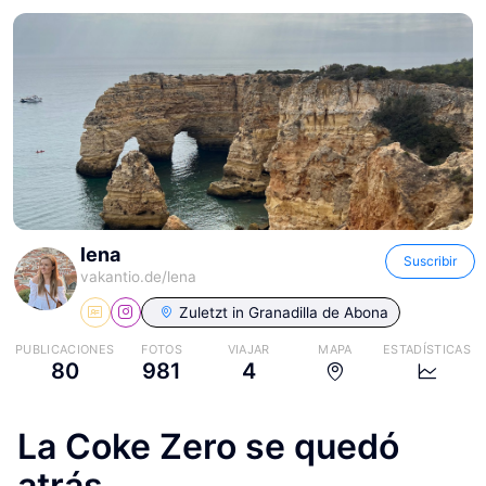
lena
Suscribir
vakantio.de/
lena
Zuletzt in
Granadilla de Abona
PUBLICACIONES
FOTOS
VIAJAR
MAPA
ESTADÍSTICAS
80
981
4
La Coke Zero se quedó
atrás