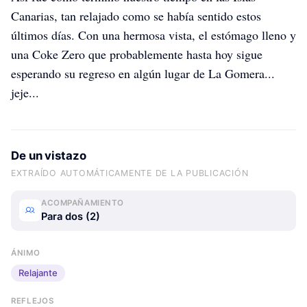
Canarias, tan relajado como se había sentido estos
últimos días. Con una hermosa vista, el estómago lleno y
una Coke Zero que probablemente hasta hoy sigue
esperando su regreso en algún lugar de La Gomera...
jeje...
De un vistazo
EXTRAÍDO AUTOMÁTICAMENTE DE LA PUBLICACIÓN
ACOMPAÑAMIENTO
Para dos (2)
ÁNIMO
Relajante
lena
lena
lena
REFLEJOS