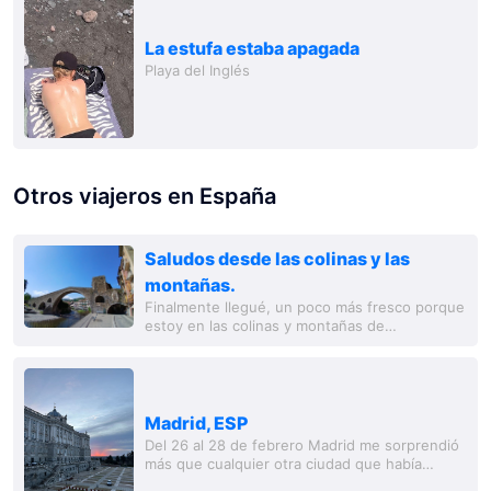
La estufa estaba apagada
Playa del Inglés
Otros viajeros en España
Saludos desde las colinas y las
montañas.
Finalmente llegué, un poco más fresco porque
estoy en las colinas y montañas de
Campordon. Un lugar hermoso con
edificaciones antiguas justo después de la
frontera. Me está...
Madrid, ESP
Del 26 al 28 de febrero Madrid me sorprendió
más que cualquier otra ciudad que había
visitado en Europa. Un lugar verdaderamente