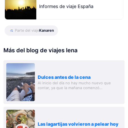
Informes de viaje España
Parte del viaje
Kanaren
Más del blog de viajes lena
Dulces antes de la cena
Al inicio del día no hay mucho nuevo que
contar, ya que la mañana comenzó
nuevamente con café, sol y mucho descanso.
Hoy, sin embargo, simplemente nos saltamos
el desayuno,...
Las lagartijas volvieron a pelear hoy