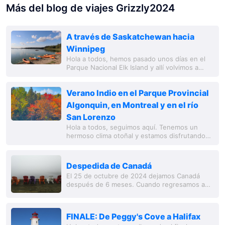
Más del blog de viajes Grizzly2024
A través de Saskatchewan hacia
Winnipeg
Hola a todos, hemos pasado unos días en el
Parque Nacional Elk Island y allí volvimos a
hacer algo de canotaje. Luego continuamos a
través de la provincia de Saskatchewan.
Verano Indio en el Parque Provincial
Aquí...
Algonquin, en Montreal y en el río
San Lorenzo
Hola a todos, seguimos aquí. Tenemos un
hermoso clima otoñal y estamos disfrutando
del 'Verano Indio' en el este de Canadá.
Primero estuvimos en North Bay en el lago
Nipissing,...
Despedida de Canadá
El 25 de octubre de 2024 dejamos Canadá
después de 6 meses. Cuando regresamos a
casa el 26 de octubre de 2024, todo era muy
extraño. La 'reintegración' nos resultó fácil,...
FINALE: De Peggy's Cove a Halifax