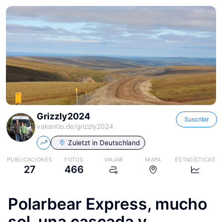
Grizzly2024
Suscribir
vakantio.de/
grizzly2024
Zuletzt in
Deutschland
PUBLICACIONES
FOTOS
VIAJAR
MAPA
ESTADÍSTICAS
27
466
Polarbear Express, mucho
sol, una cascada y