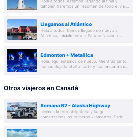
Hola a todos, estamos llegando al final y
también haremos un resumen de todo el viaje.
Nuestra continuación del viaje nos llevó
inicialmente a Peggy's Cove. Aquí se
encuentra...
Llegamos al Atlántico
Hola a todos, hemos llegado de nuevo al
Atlántico, inicialmente al Parque Nacional
Fundy. La Bahía de Fundy tiene la mayor
amplitud de marea del mundo, con 16 metros.
La...
Edmonton + Metallica
Hola, aquí estamos de nuevo. Mientras tanto,
hemos dejado el alto norte y nos encontramos
en la gran ciudad de Edmonton. En total,
pasamos 2 meses en las provincias de Yukón
y...
Otros viajeros en Canadá
Semana 62 - Alaska Highway
hicimos la foto obligatoria y luego
comenzamos los primeros kilómetros. Dado
que a lo largo del highway siempre se puede
esperar ver fauna salvaje, las horas pasan
volando. En...