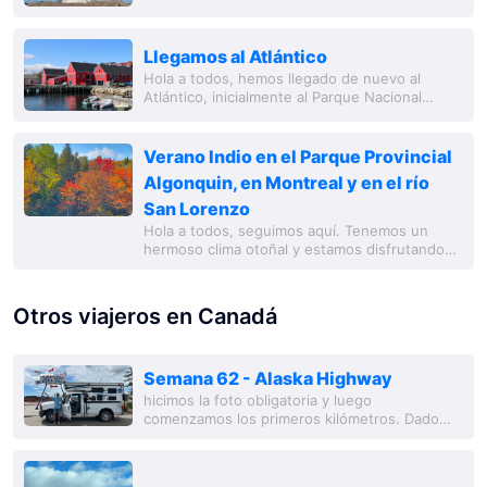
Nuestra continuación del viaje nos llevó
inicialmente a Peggy's Cove. Aquí se
encuentra...
Llegamos al Atlántico
Hola a todos, hemos llegado de nuevo al
Atlántico, inicialmente al Parque Nacional
Fundy. La Bahía de Fundy tiene la mayor
amplitud de marea del mundo, con 16 metros.
La...
Verano Indio en el Parque Provincial
Algonquin, en Montreal y en el río
San Lorenzo
Hola a todos, seguimos aquí. Tenemos un
hermoso clima otoñal y estamos disfrutando
del 'Verano Indio' en el este de Canadá.
Primero estuvimos en North Bay en el lago
Nipissing,...
Otros viajeros en Canadá
Semana 62 - Alaska Highway
hicimos la foto obligatoria y luego
comenzamos los primeros kilómetros. Dado
que a lo largo del highway siempre se puede
esperar ver fauna salvaje, las horas pasan
volando. En...