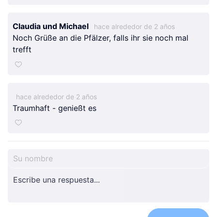
Grizzly2024
Grizzly2024
Grizzly2024
Claudia und Michael
hace alrededor de 2 años
Noch Grüße an die Pfälzer, falls ihr sie noch mal
trefft
hace alrededor de 2 años
Traumhaft - genießt es