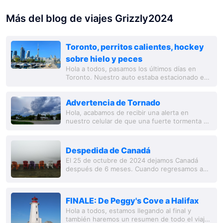
Más del blog de viajes Grizzly2024
Toronto, perritos calientes, hockey
sobre hielo y peces
Hola a todos, pasamos los últimos días en
Toronto. Nuestro auto estaba estacionado en
un camping fuera de la ciudad. Aún así, nos
tomaba alrededor de 1,5 horas llegar a la...
Advertencia de Tornado
Hola, acabamos de recibir una alerta en
nuestro celular de que una fuerte tormenta se
avecina en el área de Dryden y Vermilion Bay,
justo frente a nosotros. El Gobierno...
Despedida de Canadá
El 25 de octubre de 2024 dejamos Canadá
después de 6 meses. Cuando regresamos a
casa el 26 de octubre de 2024, todo era muy
extraño. La 'reintegración' nos resultó fácil,...
FINALE: De Peggy's Cove a Halifax
Hola a todos, estamos llegando al final y
también haremos un resumen de todo el viaje.