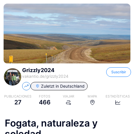
Grizzly2024
Suscribir
vakantio.de/
grizzly2024
Zuletzt in
Deutschland
PUBLICACIONES
FOTOS
VIAJAR
MAPA
ESTADÍSTICAS
27
466
Fogata, naturaleza y
soledad