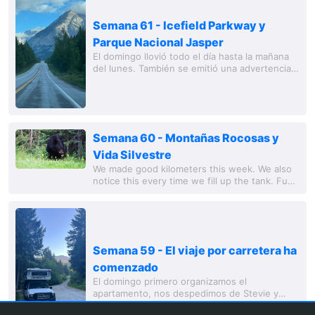
Semana 61 - Icefield Parkway y
Parque Nacional Jasper
El domingo llovió todo el día hasta la mañana
del lunes. También se emitió una advertencia
de inundación para la zona de Kananaskis.
Estábamos seguros en el casino. La
abundante...
Semana 60 - Montañas Rocosas y
Vida Silvestre
We made good kilometers this week. We also
notice this every time we fill up the tank. Fuel
prices can vary quite a bit depending on the
region, generally ranging between CAD...
Semana 59 - El viaje por carretera ha
comenzado
El domingo primero organizamos el
apartamento, nos despedimos de Stevie y
luego emprendimos nuestro viaje por