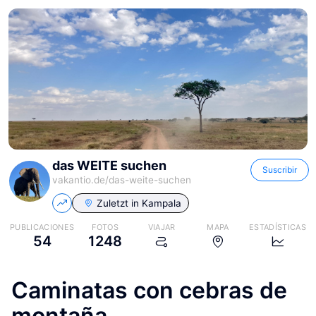
das WEITE suchen
Suscribir
vakantio.de/
das-weite-suchen
Zuletzt in
Kampala
PUBLICACIONES
FOTOS
VIAJAR
MAPA
ESTADÍSTICAS
54
1248
Caminatas con cebras de
montaña