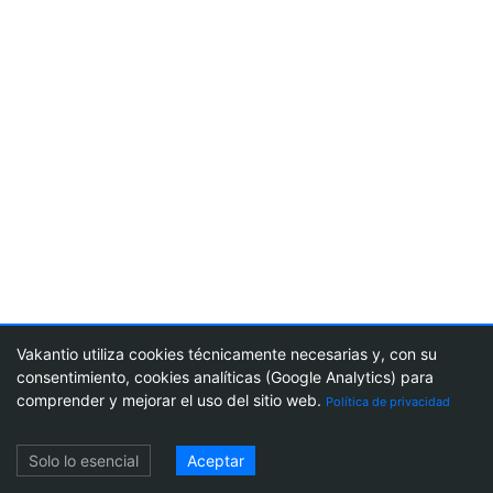
Vakantio utiliza cookies técnicamente necesarias y, con su
consentimiento, cookies analíticas (Google Analytics) para
2
59
comprender y mejorar el uso del sitio web.
Política de privacidad
Acceso
Solo lo esencial
Aceptar