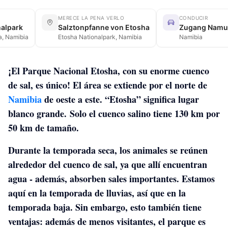
MERECE LA PENA VERLO
CONDUCIR
nalpark
Salztonpfanne von Etosha
a, Namibia
Etosha Nationalpark, Namibia
Namibia
¡El Parque Nacional Etosha, con su enorme cuenco
de sal, es único! El área se extiende por el norte de
Namibia
de oeste a este. “
Etosha” significa lugar
blanco grande.
Solo el cuenco salino tiene 130 km por
50 km de tamaño.
Durante la temporada seca,
los animales
se reúnen
alrededor del cuenco de sal, ya que allí encuentran
agua - además, absorben sales importantes.
Estamos
aquí en la temporada de lluvias, así que en la
temporada baja. Sin embargo, esto también tiene
ventajas: además de menos visitantes,
el parque es