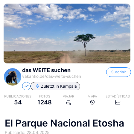
das WEITE suchen
Suscribir
vakantio.de/
das-weite-suchen
Zuletzt in
Kampala
PUBLICACIONES
FOTOS
VIAJAR
MAPA
ESTADÍSTICAS
54
1248
El Parque Nacional Etosha
Publicado: 28.04.2025