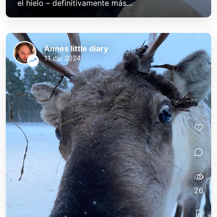
el hielo – definitivamente más...
Annes little diary
11 dic 2024
26