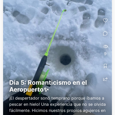
Annes little diary
Annes little diary
9
Día 5: Romanticismo en el
Aeropuerto✨
¡El despertador sonó temprano porque íbamos a
pescar en hielo! Una experiencia que no se olvida
fácilmente. Hicimos nuestros propios agujeros en