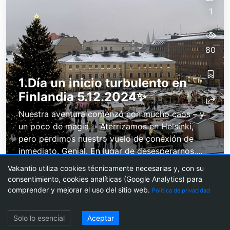
1
80
1.Día un inicio turbulento en
Finlandia 5.12.2024✨
Nuestra aventura comenzó con mucho caos – y
un poco de magia.✨ Aterrizamos en Helsinki,
pero perdimos nuestro vuelo de conexión de
inmediato. Genial. En lugar de desesperarnos,...
Vakantio utiliza cookies técnicamente necesarias y, con su
consentimiento, cookies analíticas (Google Analytics) para
comprender y mejorar el uso del sitio web.
Política de privacidad
Blogs de viajes
Crea un blog de viajes
Precios
Blogueo de agentes
Hoja
Acceso
informativa
Acerca Vakantio
Imprimir
Condiciones de uso
Protección de
Solo lo esencial
Aceptar
datos
Configuración de cookies