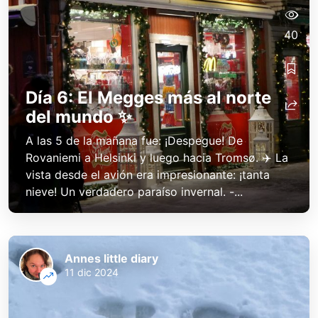
40
Día 6: El Megges más al norte
del mundo ✨
A las 5 de la mañana fue: ¡Despegue! De
Rovaniemi a Helsinki y luego hacia Tromsø. ✈️ La
vista desde el avión era impresionante: ¡tanta
nieve! Un verdadero paraíso invernal. -...
Annes little diary
11 dic 2024