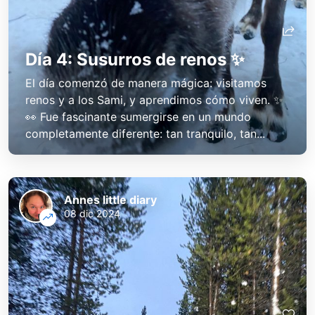
Día 4: Susurros de renos ✨
El día comenzó de manera mágica: visitamos
renos y a los Sami, y aprendimos cómo viven. ✨
👀 Fue fascinante sumergirse en un mundo
completamente diferente: tan tranquilo, tan...
Annes little diary
08 dic 2024