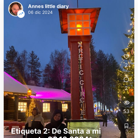
Annes little diary
06 dic 2024
2
2
53
Etiqueta 2: De Santa a mi