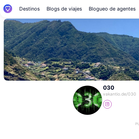
Destinos
Blogs de viajes
Blogueo de agentes
030
vakantio.de/
030
P