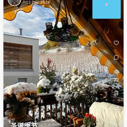
02 Dec 2024
Barbara
Barbara
22
圣诞季节