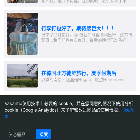
和人群，这并不奇怪。在排队时，我们认识了来自
哈斯拉赫的Luckas。他骑着摩托车出行。我们在阳
光甲板上度过了一个下午，观察水上摩托车手的技
艺，海鸥的飞行技巧，并与有趣的人相识。晚上我
们在音乐酒吧享用比萨饼和后来的阿佩罗。第二天
早晨，我们精神焕发地抵达基尔。我们迅速骑车前
行李打包好了，期待感巨大！！！
往火车站，向汉堡出发。最后的25公里我们骑车
行李早已打包好。😉 但我们能否顺利出行，还有待
前...
观察...兔子们也有安置好，最后的晚餐已准备好，
一切准备就绪！！！ 明天的清单： 起床 吃饭 换衣
服 前往机场 🛫 大约打发10小时 在新加坡度过美好
的一天 是否能做到这么多事情呢？？？
在德国北方徒步旅行，夏季假期后
夏季的南德 - 这里是Hegau，眺望Hohentwiel
Huschich werds🥶
Vakantio使用技术上必要的 cookie，并在您同意的情况下使用分析
飞往温暖的地方是众所周知且受欢迎的。 这次我们
cookie（Google Analytics）来了解和改进网站的使用情况。
隐私政
要调转方向，朝北方，向凉爽的地方出发。前往冰
1
2
173
策
岛🇮🇸 刚着陆后，我们就跳上我们的小四
驱'Jimny，享受两天的首都风情，然后顺时针环绕
岛屿，开始探索。 酒店已经预订，行李也已经打包
登录
旅游博客
创建旅行博客
价格
代理博客
通讯
关于Vakantio
印记
使用条款
仅必需品
接受
好，明天的航班将起飞。 我们状态良好，期待着一
数据保护
Cookie 设置
场新的冒险! 敬请关注! Dine❤️Jeff