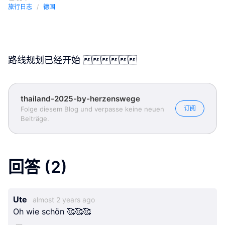
旅行日志
德国
路线规划已经开始 
thailand-2025-by-herzenswege
订阅
Folge diesem Blog und verpasse keine neuen
Beiträge.
回答
(2)
Ute
almost 2 years ago
Oh wie schön 🥰🥰🥰