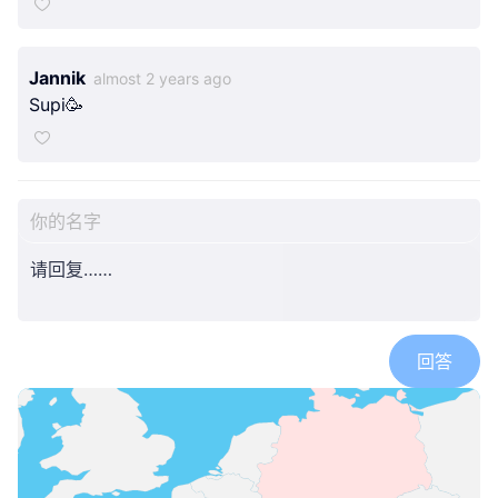
Jannik
almost 2 years ago
Supi🥳
thailand-2025-by-herzenswege
thailand-2025-by-herzenswege
thailand-2025-by-herzenswege
回答