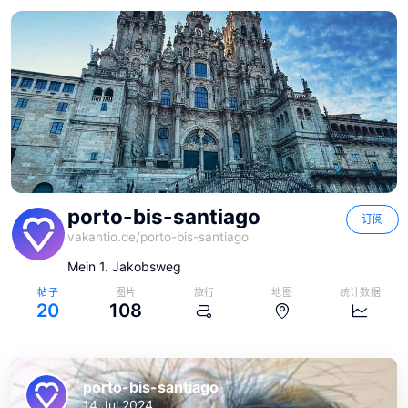
porto-bis-santiago
订阅
vakantio.de/
porto-bis-santiago
Mein 1. Jakobsweg
帖子
图片
旅行
地图
统计数据
20
108
porto-bis-santiago
14 Jul 2024