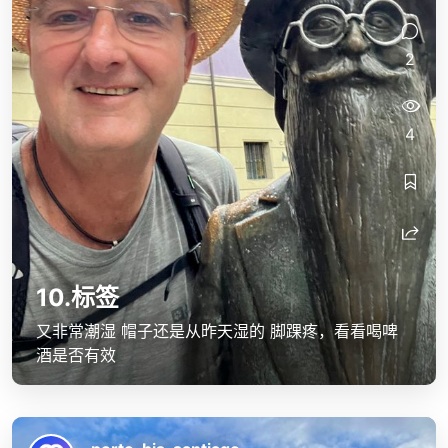
2
4
10.标签
又非常潮湿 帽子还是从昨天湿的 脚踝疼，看看喝啤
酒是否有效