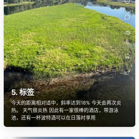
6
porto-bis-santiago
porto-bis-santiago
5. 标签
今天的距离相对适中，斜率达到18% 今天会再次炎
热。 天气很炎热 因此有一家很棒的酒店，带游泳
池，还有一杯波特酒可以在日落时享用