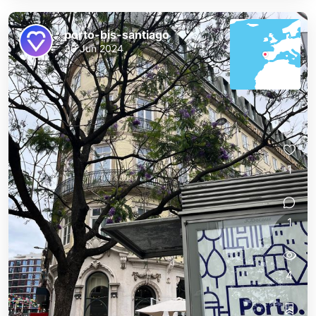
porto-bis-santiago
30 Jun 2024
1
1
4