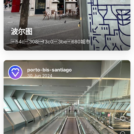
波尔图
54c308f3c03be680城市
porto-bis-santiago
30 Jun 2024