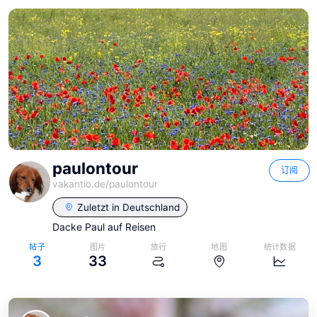
paulontour
订阅
vakantio.de/
paulontour
Zuletzt in
Deutschland
Dacke Paul auf Reisen
帖子
图片
旅行
地图
统计数据
3
33