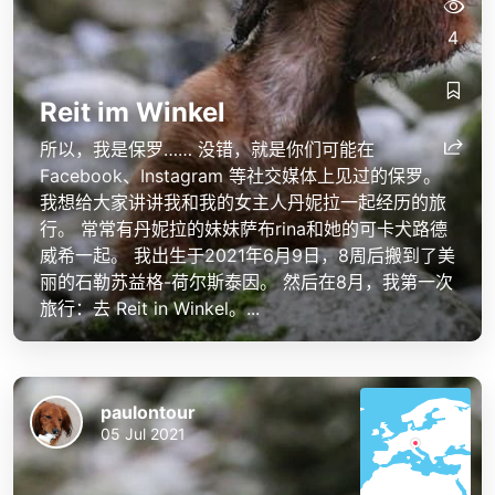
4
Reit im Winkel
所以，我是保罗…… 没错，就是你们可能在
Facebook、Instagram 等社交媒体上见过的保罗。
我想给大家讲讲我和我的女主人丹妮拉一起经历的旅
行。 常常有丹妮拉的妹妹萨布rina和她的可卡犬路德
威希一起。 我出生于2021年6月9日，8周后搬到了美
丽的石勒苏益格-荷尔斯泰因。 然后在8月，我第一次
旅行：去 Reit in Winkel。...
paulontour
05 Jul 2021