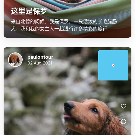
这里是保罗
来自北德的问候。我是保罗，一只活泼的长毛腊肠
犬，我和我的女主人一起进行许多精彩的旅行
paulontour
02 Aug 2021
paulontour
paulontour