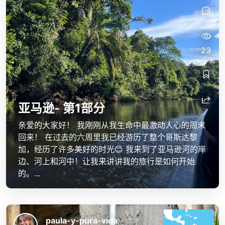
23
亚马逊- 第1部分
亲爱的大家好！ 我刚刚从我生命中最激动人心的周末
回来！ 在过去的六周里我已经游历了整个哥斯达黎
加，经历了许多美好的时光😊 我来到了亚马逊河的岸
边、河上和河中！让我来讲讲我的旅行是如何开始
的。...
paula-y-pura-vida