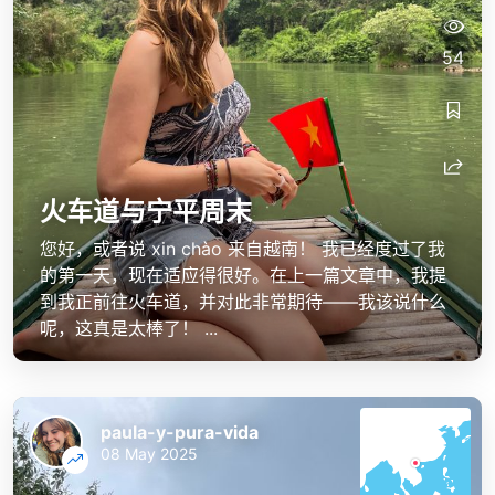
54
火车道与宁平周末
您好，或者说 xin chào 来自越南！ 我已经度过了我
的第一天，现在适应得很好。在上一篇文章中，我提
到我正前往火车道，并对此非常期待——我该说什么
呢，这真是太棒了！ ...
paula-y-pura-vida
08 May 2025