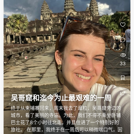
33
吴哥窟和迄今为止最艰难的一周
终于从柬埔寨回来，周末我去了暹粒，吴哥窟旁边的
城市，看了美丽的寺庙。为此，我们不得不乘坐卧铺
巴士花了8个小时往北走，并且住进了一个特别好的
旅社。 在那里，我终于在一周后可以稍微喘口气，因