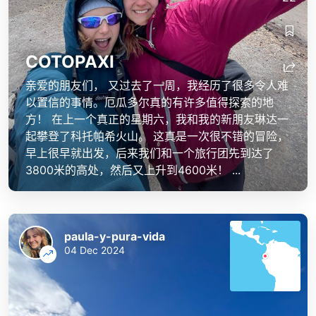
COTOPAXI
亲爱的朋友们， 又过去了一周，我经历了很多令人难
以置信的事情。厄瓜多尔真的有许多值得探索的地
方！ 在上一个真正的星期六，我和我的新朋友琳达一
起攀登了科托帕希火山。 这真是一次很不错的冒险，
早上很早就出发，后来我们和一个旅行团先到达了
3800米的高处，然后又上升到4600米！ ...
paula-y-pura-vida
04 Dec 2024