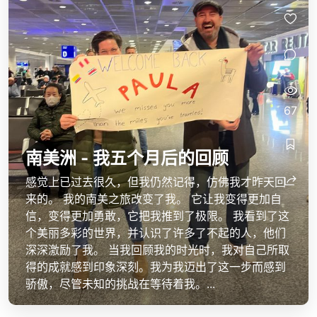
67
南美洲 - 我五个月后的回顾
感觉上已过去很久，但我仍然记得，仿佛我才昨天回
来的。 我的南美之旅改变了我。 它让我变得更加自
信，变得更加勇敢，它把我推到了极限。 我看到了这
个美丽多彩的世界，并认识了许多了不起的人，他们
深深激励了我。 当我回顾我的时光时，我对自己所取
得的成就感到印象深刻。我为我迈出了这一步而感到
骄傲，尽管未知的挑战在等待着我。...
paula-y-pura-vida
paula-y-pura-vida