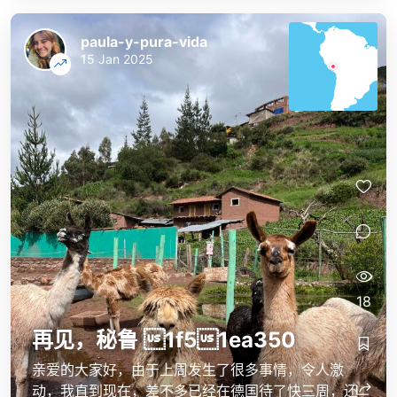
paula-y-pura-vida
15 Jan 2025
18
再见，秘鲁 1f51ea 350
亲爱的大家好，由于上周发生了很多事情，令人激
动，我直到现在，差不多已经在德国待了快三周，还