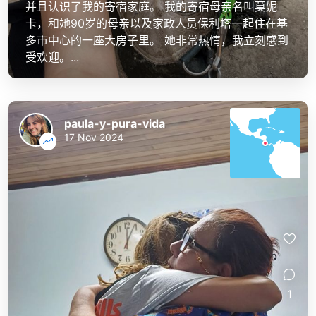
并且认识了我的寄宿家庭。 我的寄宿母亲名叫莫妮
卡，和她90岁的母亲以及家政人员保利塔一起住在基
多市中心的一座大房子里。 她非常热情，我立刻感到
受欢迎。...
paula-y-pura-vida
17 Nov 2024
1