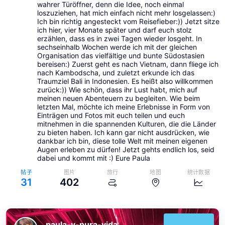
wahrer Türöffner, denn die Idee, noch einmal
loszuziehen, hat mich einfach nicht mehr losgelassen:)
Ich bin richtig angesteckt vom Reisefieber:)) Jetzt sitze
ich hier, vier Monate später und darf euch stolz
erzählen, dass es in zwei Tagen wieder losgeht. In
sechseinhalb Wochen werde ich mit der gleichen
Organisation das vielfältige und bunte Südostasien
bereisen:) Zuerst geht es nach Vietnam, dann fliege ich
nach Kambodscha, und zuletzt erkunde ich das
Traumziel Bali in Indonesien. Es heißt also willkommen
zurück:)) Wie schön, dass ihr Lust habt, mich auf
meinen neuen Abenteuern zu begleiten. Wie beim
letzten Mal, möchte ich meine Erlebnisse in Form von
Einträgen und Fotos mit euch teilen und euch
mitnehmen in die spannenden Kulturen, die die Länder
zu bieten haben. Ich kann gar nicht ausdrücken, wie
dankbar ich bin, diese tolle Welt mit meinen eigenen
Augen erleben zu dürfen! Jetzt gehts endlich los, seid
dabei und kommt mit :) Eure Paula
帖子
图片
旅行
地图
统计数据
31
402
paula-y-pura-vida