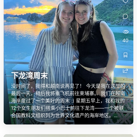
40
下龙湾周末
没时间了，我得和越南说再见了！ 今天是我在这里的
最后一天，稍后我将乘飞机前往柬埔寨。 我们在越南
海岸度过了一个美好的周末 :) 星期五早上，我和我的
12个女生朋友们搭乘小巴士前往下龙湾——一个被联
合国教科文组织列为世界文化遗产的海岸地区。...