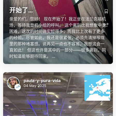
开始了…
亲爱的们，您好！ 现在开始了！我正坐在法兰克福机
场，等待我登机小组的呼叫。 这个离别比我想象中更
困难，这次的时间确实短得多，而我比上次有了更多
的经验。尽管如此，我还是很紧张，必须先清掉喉咙
里的那种堵塞感。说再见一点也不容易，我想这会一
直如此！ 但这也许是其中的一部分——很多离别，同
时知道能够期待回家。 ...
paula-y-pura-vida
04 May 2025