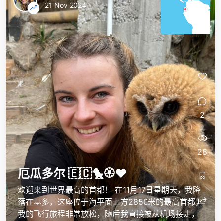
21 Nov 2024
2
28
厄瓜多尔 🇪🇨🐤🏵️❤️
欢迎来到世界最高的首都！ 在11月17日星期天，我降
落在基多，这座位于海平面上方2850米的最高首都。
我的飞行旅程非常放松，随后我直接被从机场接走，