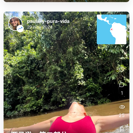
paula-y-pura-vida
29 Nov 2024
1
25