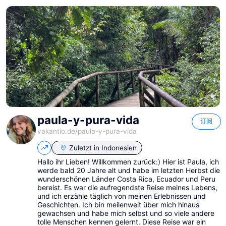
paula-y-pura-vida
订阅
vakantio.de/
paula-y-pura-vida
Zuletzt in
Indonesien
Hallo ihr Lieben! Willkommen zurück:) Hier ist Paula, ich
werde bald 20 Jahre alt und habe im letzten Herbst die
wunderschönen Länder Costa Rica, Ecuador und Peru
bereist. Es war die aufregendste Reise meines Lebens,
und ich erzähle täglich von meinen Erlebnissen und
Geschichten. Ich bin meilenweit über mich hinaus
gewachsen und habe mich selbst und so viele andere
tolle Menschen kennen gelernt. Diese Reise war ein