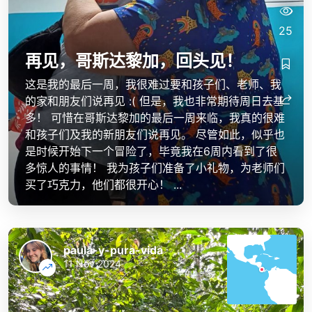
25
再见，哥斯达黎加，回头见！
这是我的最后一周，我很难过要和孩子们、老师、我
的家和朋友们说再见 :( 但是，我也非常期待周日去基
多！ 可惜在哥斯达黎加的最后一周来临，我真的很难
和孩子们及我的新朋友们说再见。 尽管如此，似乎也
是时候开始下一个冒险了，毕竟我在6周内看到了很
多惊人的事情！ 我为孩子们准备了小礼物，为老师们
买了巧克力，他们都很开心！ ...
paula-y-pura-vida
11 Nov 2024