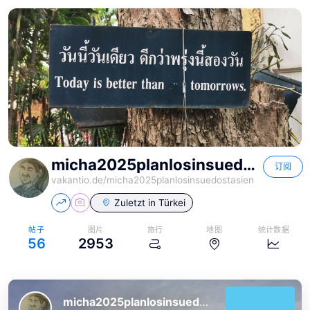
micha2025planlosinsuedostasien
订阅
vakantio.de/
micha2025planlosinsuedostasien
Zuletzt in
Türkei
帖子
图片
旅行
地图
统计数据
56
2953
micha2025planlosinsuedostasien