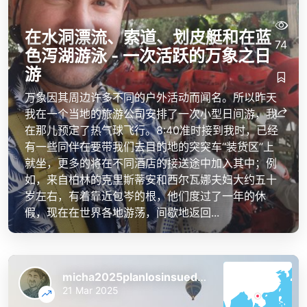
在水洞漂流、索道、划皮艇和在蓝
74
色泻湖游泳 - 一次活跃的万象之日
游
万象因其周边许多不同的户外活动而闻名。所以昨天
我在一个当地的旅游公司安排了一次小型日间游，我
在那儿预定了热气球飞行。8:40准时接到我时，已经
有一些同伴在要带我们去目的地的突突车“装货区”上
就坐，更多的将在不同酒店的接送途中加入其中；例
如，来自柏林的克里斯蒂安和西尔瓦娜夫妇大约五十
岁左右，有着靠近包岑的根，他们度过了一年的休
假，现在在世界各地游荡，间歇地返回...
micha2025planlosinsuedostasien
21 Mar 2025