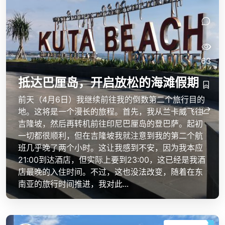
63
抵达巴厘岛，开启放松的海滩假期
前天（4月6日）我继续前往我的倒数第二个旅行目的
地。这将是一个漫长的旅程。首先，我从兰卡威飞往
吉隆坡，然后再转机前往印尼巴厘岛的登巴萨。起初
一切都很顺利，但在吉隆坡我就注意到我的第二个航
班几乎晚了两个小时。这让我感到不安，因为我本应
21:00到达酒店，但实际上要到23:00，这已经是我酒
店最晚的入住时间。不过，这也没法改变，随着在东
南亚的旅行时间推进，我对此...