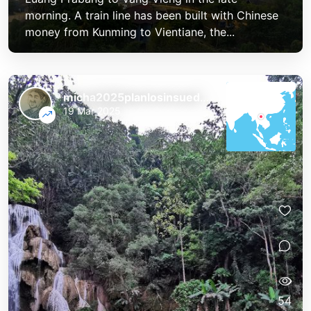
morning. A train line has been built with Chinese
money from Kunming to Vientiane, the...
micha2025planlosinsuedostasien
19 Mar 2025
54