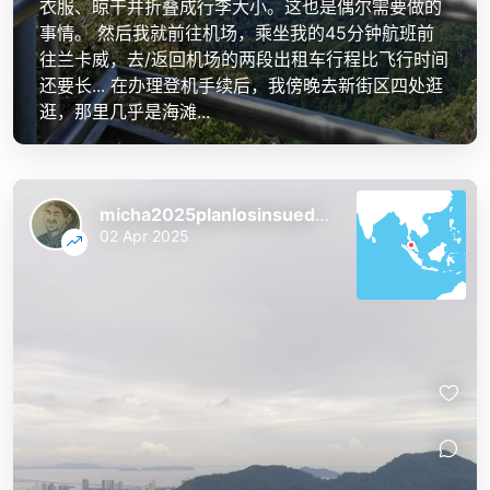
衣服、晾干并折叠成行李大小。这也是偶尔需要做的
事情。 然后我就前往机场，乘坐我的45分钟航班前
往兰卡威，去/返回机场的两段出租车行程比飞行时间
还要长... 在办理登机手续后，我傍晚去新街区四处逛
逛，那里几乎是海滩...
micha2025planlosinsuedostasien
02 Apr 2025