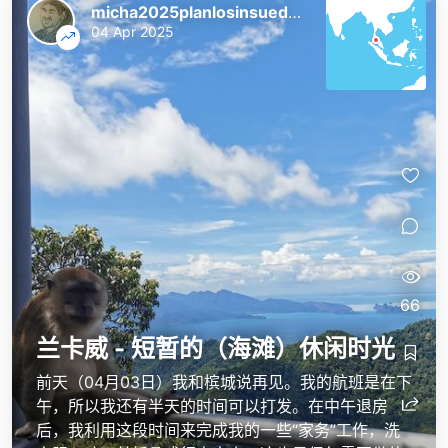
micha2025planlosinsuedostasien
04 Apr 2025
66
兰卡威 - 短暂的（海滩）休闲时光
前天（04月03日）我和槟城说再见。我的航班是在下
午，所以我还有半天的时间可以打发。在中午退房
后，我利用这段时间来完成我的一些“家务”工作，洗