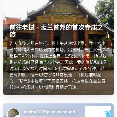
56
前往老挝 - 盂兰普邦的首次寺庙之
旅
昨天我整天都在旅行。我上午从沙坝出发，乘坐六小
时的卧铺大巴到达河内的机场。出发时，巴士又一次
延误了45分钟。在路上也有一些较长的休息，所以我
到达机场时已经晚了75分钟。因此，我的值机和出境
时间以及安检的时间从2.5小时缩短到了75分钟。尽
管有排队，但一切进行得非常迅速，飞机也准时起
飞，飞行途中我填写了签证表格，抵达老挝在盂兰普
邦的小机场时一切也顺利且相对迅速...
micha2025planlosinsuedostasien
14 Mar 2025