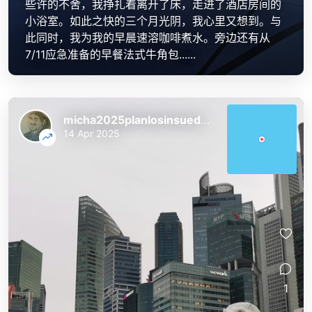
些许的不舍，我挣扎着离开了床，走进了酒店房间的
小浴室。如此之快的三个月光阴，我心里又想到。与
此同时，我为我的早晨速溶咖啡煮水。旁边还有从
7/11应急准备的早餐法式牛角包......
micha2025planlosinsuedostasien
14 Apr 2025
1