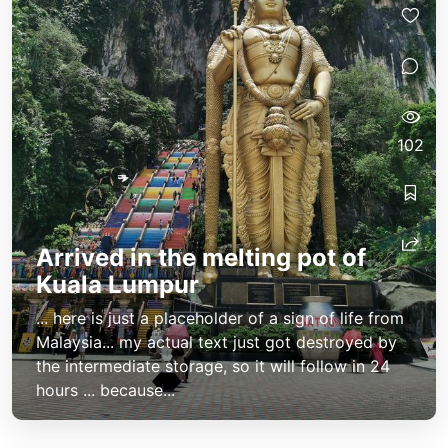
102
Arrived in the melting pot of
Kuala Lumpur
... here is just a placeholder of a sign of life from
Malaysia... my actual text just got destroyed by
the intermediate storage, so it will follow in 24
hours ... because...