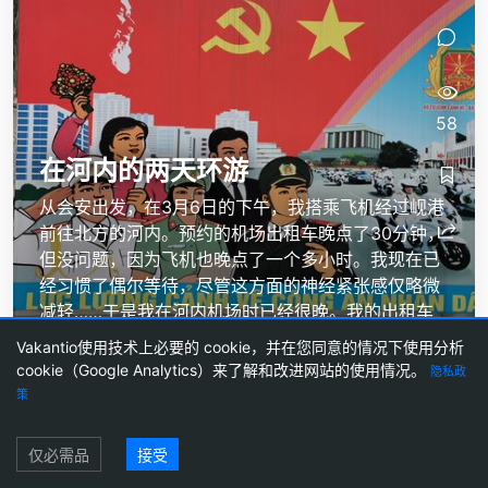
58
在河内的两天环游
从会安出发，在3月6日的下午，我搭乘飞机经过岘港
前往北方的河内。预约的机场出租车晚点了30分钟，
但没问题，因为飞机也晚点了一个多小时。我现在已
经习惯了偶尔等待，尽管这方面的神经紧张感仅略微
减轻……于是我在河内机场时已经很晚。我的出租车
司机已经举着名牌等候，并花了35分钟把我送到酒
Vakantio使用技术上必要的 cookie，并在您同意的情况下使用分析
店。对于出租车费用的反复谈判，我迅速拒绝，直接
cookie（Google Analytics）来了解和改进网站的使用情况。
隐私政
办理了入住。我的酒店房间和我在预定...
策
登录
仅必需品
接受