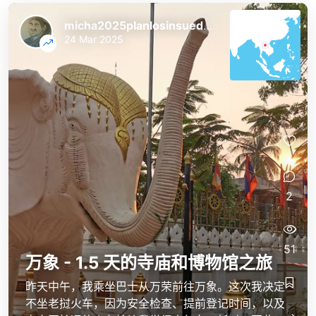
micha2025planlosinsuedostasien
24 Mar 2025
2
51
万象 - 1.5 天的寺庙和博物馆之旅
昨天中午，我乘坐巴士从万荣前往万象。这次我决定
micha2025planlosinsuedostasien
micha2025planlosinsuedostasien
不坐老挝火车，因为安全检查、提前登记时间，以及