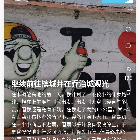
5
135
继续前往槟城并在乔治城观光
在卡梅伦高地的第二天，我计划了一条较小的徒步路
线，想在上午晚些时候出发。出发时天空已经有些多
云，但我还是充满干劲。在我走了大约1.5公里，尚未
真正离开布林查的情况下，突然开始下大雨。我最初
在一个小商店下避雨，但雨似乎并没有很快停止。于
是我慢慢地步行返回酒店，打算等雨停...但最终未能
如愿，因为天色并没有真的好转。于是我决定放松一