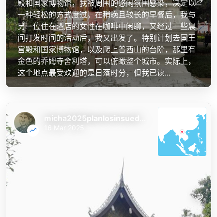
殿和国家博物馆，我被周围的悠闲氛围感染，决定以
一种轻松的方式度过。在稍晚且较长的早餐后，我与
另一位住在酒店的女性在咖啡中闲聊，又经过一些晨
间打发时间的活动后，我又出发了。特别计划去国王
宫殿和国家博物馆，以及爬上普西山的台阶，那里有
金色的乔姆寺舍利塔，可以俯瞰整个城市。实际上，
这个地点最受欢迎的是日落时分，但我已读...
micha2025planlosinsuedostasien
16 Mar 2025