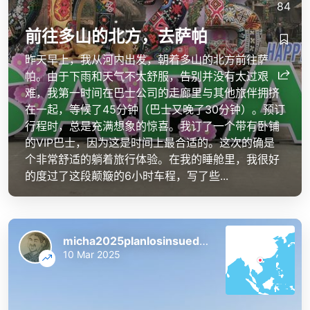
84
前往多山的北方，去萨帕
昨天早上，我从河内出发，朝着多山的北方前往萨
帕。由于下雨和天气不太舒服，告别并没有太过艰
难，我第一时间在巴士公司的走廊里与其他旅伴拥挤
在一起，等候了45分钟（巴士又晚了30分钟）。预订
行程时，总是充满想象的惊喜。我订了一个带有卧铺
的VIP巴士，因为这是时间上最合适的。这次的确是
个非常舒适的躺着旅行体验。在我的睡舱里，我很好
的度过了这段颠簸的6小时车程，写了些...
micha2025planlosinsuedostasien
10 Mar 2025