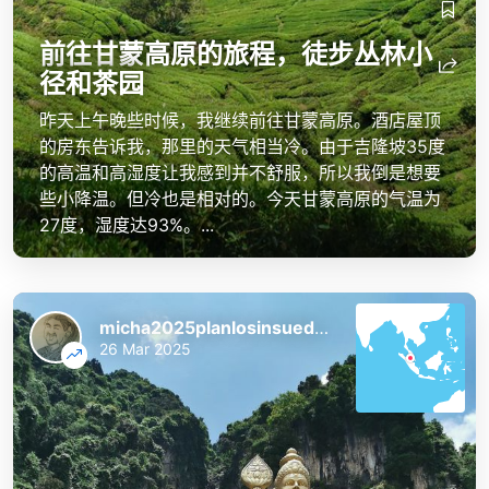
前往甘蒙高原的旅程，徒步丛林小
径和茶园
昨天上午晚些时候，我继续前往甘蒙高原。酒店屋顶
的房东告诉我，那里的天气相当冷。由于吉隆坡35度
的高温和高湿度让我感到并不舒服，所以我倒是想要
些小降温。但冷也是相对的。今天甘蒙高原的气温为
27度，湿度达93%。...
micha2025planlosinsuedostasien
26 Mar 2025