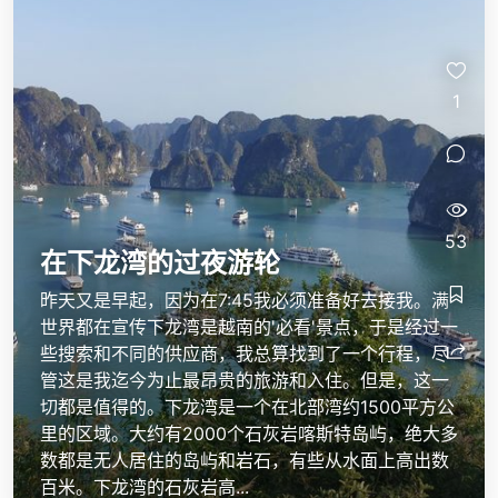
1
53
在下龙湾的过夜游轮
昨天又是早起，因为在7:45我必须准备好去接我。满
世界都在宣传下龙湾是越南的'必看'景点，于是经过一
些搜索和不同的供应商，我总算找到了一个行程，尽
管这是我迄今为止最昂贵的旅游和入住。但是，这一
切都是值得的。下龙湾是一个在北部湾约1500平方公
里的区域。大约有2000个石灰岩喀斯特岛屿，绝大多
数都是无人居住的岛屿和岩石，有些从水面上高出数
百米。下龙湾的石灰岩高...