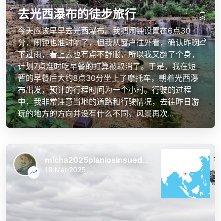
去光西瀑布的徒步旅行
今天应该早早去光西瀑布。我把闹钟设置在6点30
分，闹钟也准时响了，但我从窗户往外看，确认昨晚
下过雨，看上去也有点不舒服，所以我又翻了个身，
计划7点准时吃早餐的打算被取消了。于是，我在短
暂的早餐后大约8点30分坐上了摩托车，朝着光西瀑
布出发，预计的行程时间为一个小时。行驶的过程
中，我非常注意当地的道路和行驶情况，去往昨日游
玩的地方的方向并没有什么不同。风景再次...
micha2025planlosinsuedostasien
18 Mar 2025