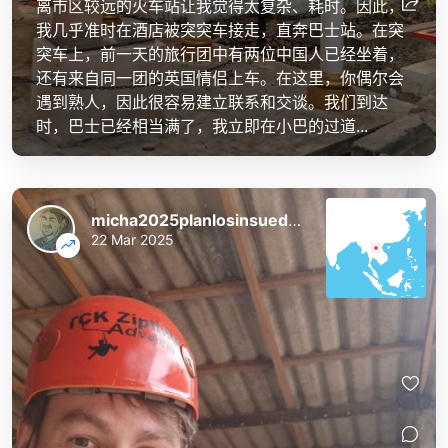
离市区较远的火车站让我觉得太复杂、耗时。因此，
我几乎准时在酒店被突突车接走，直奔巴士站。在突
突车上，前一天的旅行团中有两位中国人已经坐着，
还有来自同一团的英国情侣上车。在这里，你偶尔会
遇到熟人，因此很容易建立联系和交谈。我们到达
时，巴士已经相当满了，我立即在小巴的过道...
micha2025planlosinsuedostasien
22 Mar 2025