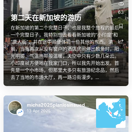
63
第二天在新加坡的游历
在新加坡的第二个完整日子，也是我整个旅程的最后
一个完整日子，我特别想去看看新加坡的“小印度”和
“唐人街”，并在途中顺便体验一些其他的东西。清
晨，当我再次从没有窗户的酒店房间伸出触角时，阳
光明媚，气温热带般温暖，天空中只有少数几朵云。
小印度就方便地在我家门口，所以我先开始出发。首
先是一个小市场，但那里大多只有旅游纪念品，然后
去了当地的市场大厅，再一路沿街漫步。...
micha2025planlosinsuedostasien
13 Apr 2025