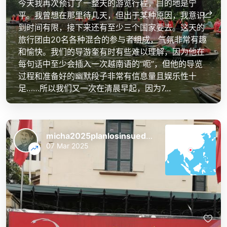
今天我再次预订了一整天的游览行程，目的地是宁
平。我曾想在那里待几天，但出于某种原因，我意识
到时间有限，接下来还有至少三个国家要去。这天的
旅行团由20名各种混合的参与者组成，气氛非常有趣
和愉快。我们的导游奎有时有些难以理解，因为他在
每句话中至少会插入一次越南语的“呃”，但他的导览
过程和准备好的幽默段子非常有信息量且娱乐性十
足……所以我们又一次在清晨早起，因为7...
micha2025planlosinsuedostasien
07 Mar 2025