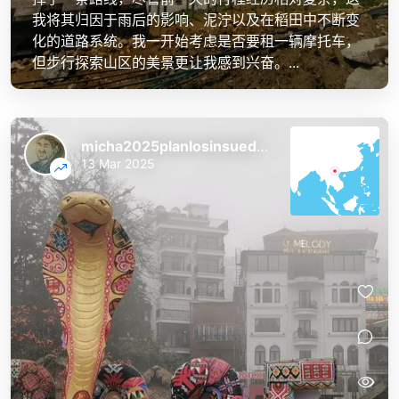
我将其归因于雨后的影响、泥泞以及在稻田中不断变
化的道路系统。我一开始考虑是否要租一辆摩托车，
但步行探索山区的美景更让我感到兴奋。...
micha2025planlosinsuedostasien
13 Mar 2025