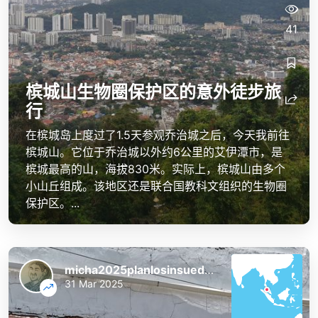
41
槟城山生物圈保护区的意外徒步旅
行
在槟城岛上度过了1.5天参观乔治城之后，今天我前往
槟城山。它位于乔治城以外约6公里的艾伊潭市，是
槟城最高的山，海拔830米。实际上，槟城山由多个
小山丘组成。该地区还是联合国教科文组织的生物圈
保护区。...
micha2025planlosinsuedostasien
31 Mar 2025