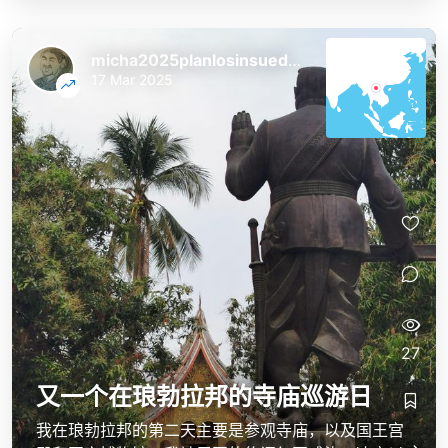
micha2025planlosinsuedostasien
17 Mar 2025
27
又一个在琅勃拉邦的寺庙巡游日
我在琅勃拉邦的第二天主要是参观寺庙，以及国王宫