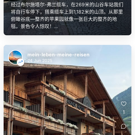
经过布尔施塔尔-弗兰缆车，在269米的山谷车站我们
将自行车停下，搭乘缆车上到1,182米的山顶。从那里
俯瞰谷底—整齐的苹果园就像一张巨大的整齐的地
毯，景色令人惊叹！...
mein-leben-meine-reisen
24 Jun 2025
1