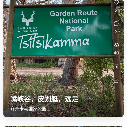
2
2
40
嘴峡谷，皮划艇，远足
齐齐卡马国家公园