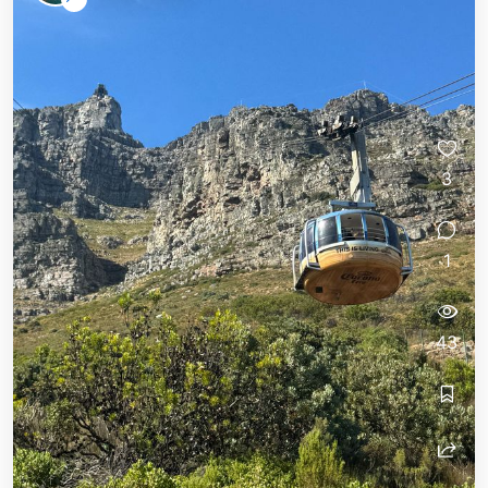
3
1
43