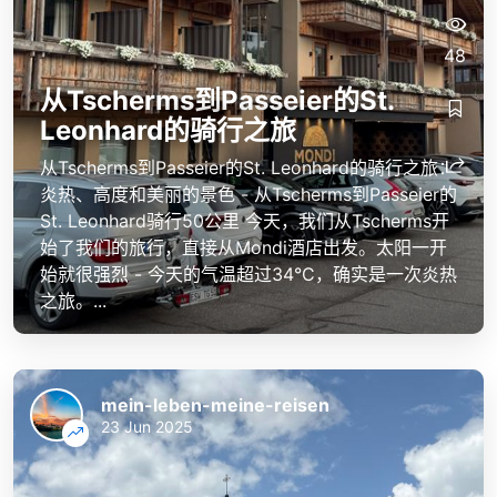
48
从Tscherms到Passeier的St.
Leonhard的骑行之旅
从Tscherms到Passeier的St. Leonhard的骑行之旅：
炎热、高度和美丽的景色 - 从Tscherms到Passeier的
St. Leonhard骑行50公里 今天，我们从Tscherms开
始了我们的旅行，直接从Mondi酒店出发。太阳一开
始就很强烈 - 今天的气温超过34°C，确实是一次炎热
之旅。...
mein-leben-meine-reisen
23 Jun 2025