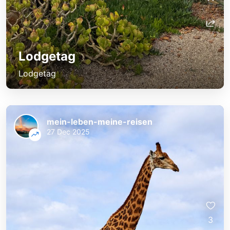
Lodgetag
Lodgetag
mein-leben-meine-reisen
27 Dec 2025
3