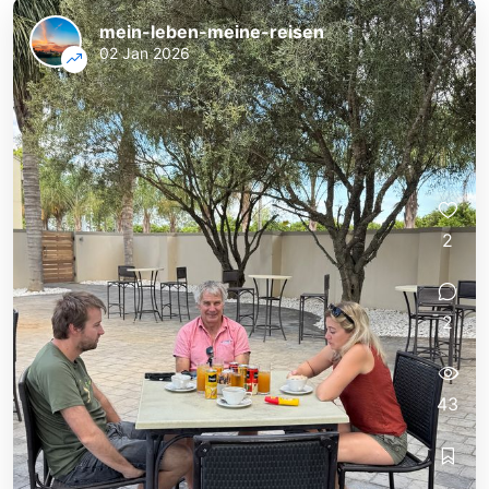
mein-leben-meine-reisen
02 Jan 2026
2
2
43