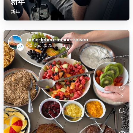
新年
新年
mein-leben-meine-reisen
30 Dec 2025
2
1