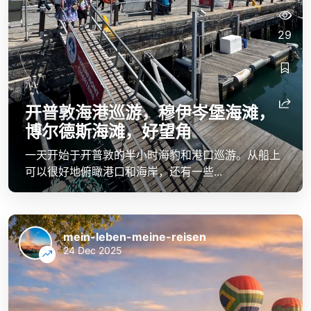
29
开普敦海港巡游，穆伊岑堡海滩，
博尔德斯海滩，好望角
一天开始于开普敦的半小时海豹和港口巡游。从船上
可以很好地俯瞰港口和海岸，还有一些...
mein-leben-meine-reisen
24 Dec 2025