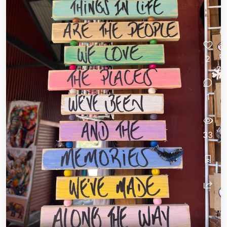
2
1
33