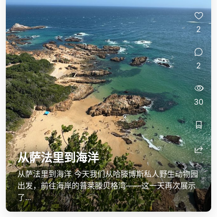
2
2
30
从萨法里到海洋
从萨法里到海洋 今天我们从哈滕博斯私人野生动物园
出发，前往海岸的普莱滕贝格湾——这一天再次展示
了...