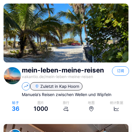
mein-leben-meine-reisen
订阅
vakantio.de/
mein-leben-meine-reisen
Zuletzt in
Kap Hoorn
Manuela‘s Reisen zwischen Wellen und Wipfeln
帖子
图片
旅行
地图
统计数据
36
1000