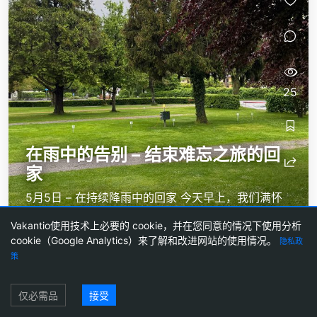
25
在雨中的告别 – 结束难忘之旅的回
家
5月5日 – 在持续降雨中的回家 今天早上，我们满怀
遗憾地决定结束我们的旅程。雨水在清晨时分已经不
Vakantio使用技术上必要的 cookie，并在您同意的情况下使用分析
停地拍打着房车的车顶——而根据天气预报，接下来
cookie（Google Analytics）来了解和改进网站的使用情况。
隐私政
的几天也没有改变的迹象。寒冷、持续的降雨以及没
策
有好转的希望：这一切实在是太过了。...
登录
仅必需品
接受