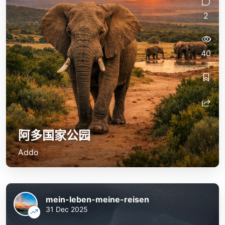
2
40
阿多国家公园
Addo
mein-leben-meine-reisen
31 Dec 2025