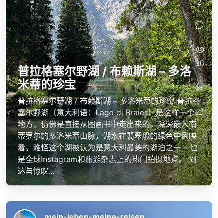
2
36
普拉格塞尔野湖 / 布赖斯湖 – 多洛
米蒂的珍宝
普拉格塞尔野湖 / 布赖斯湖 – 多洛米蒂的珍宝 普拉格
塞尔野湖（意大利语：Lago di Braies）是这样一个
地方，仿佛是直接从图画书中走出来的。深深嵌入南
蒂罗尔的多洛米蒂山脉，湖水在翡翠般的绿色中倒映
着。难怪这个湖被认为是意大利最美的湖泊之一 – 也
是全球Instagram和旅游杂志上的热门拍摄地点。 到
达与惊叹...
mein-leben-meine-reisen