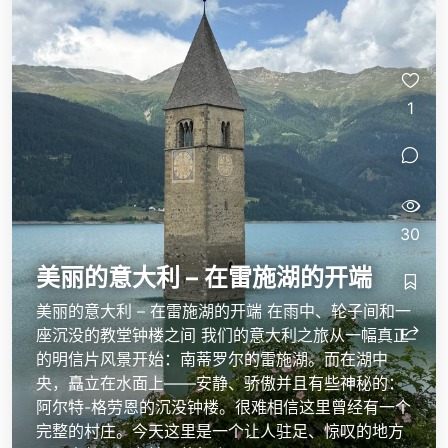
1
30
美丽的意大利 – 在雷施湖的开端
美丽的意大利 – 在雷施湖的开端 在雨中、轮子间和一
座沉没的教堂钟楼之间 我们的意大利之旅从一幅真正
的明信片风景开始：南蒂罗尔的雷施湖。而在湖中
央，矗立在水面上——安静、骄傲并且有些神秘的：
阿尔特-格劳恩的沉没钟楼。很难相信这里曾经有一个
完整的村庄。今天这里是一个让人驻足、惊叹的地方