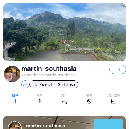
martin-southasia
订阅
vakantio.de/
martin-southasia
Zuletzt in
Sri Lanka
帖子
图片
旅行
地图
统计数据
1
1
martin-southasia