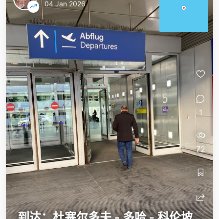
04 Jan 2026
martin-southasia
martin-southasia
1
72
到达：杜塞尔多夫 - 多哈 - 科伦坡