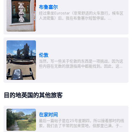
布鲁塞尔
经过乘坐Eurostar（非常舒适的火车旅行，候车区
人流密集）后，我在布鲁塞尔短暂停留。...
伦敦
当然，写一些关于伦敦的东西是一项挑战，因为这
些内容在无数的旅游指南中都能找到。因此，这里
有一些随意挑选的亮点： 自行车 骑自行车进入伦敦
真是糟糕。要沿着大街走数公里，穿越工业区，经
过购物中心。没有乐趣可言，也没有什么有趣的景
象可看。...
目的地英国的其他旅客
在家时间
最后一篇帖子是在25号星期四，所以接着那时的线
索，我们去了平常的加来营地，但那里已满，于是
我们找到了附近的另一个ACSI营地，在那里度过了