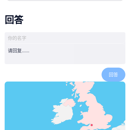
回答
jo-op-uk
jo-op-uk
jo-op-uk
回答