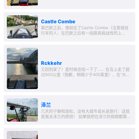
国国王/女王的继承人，最近的王子是查尔斯王子
（现在是查尔斯国王）。...
Castle Combe
离巴斯之后，便前往了Castle Combe（注意骑自
行车的人：在巴斯之后有一段颇具挑战性的上
坡！）。 Castle...
R ckkehr
又回到家了！是时候总结一下了…… 在岛上走了超
过600公里（抱歉，稍微少于400英里），在“大陆”
上大约200公里：留下了什么呢？ 首先是我遇到的
人的谈话和关心——老朋友和新认识的人。这个就
是最好的体验。非常感谢大家！也感谢“家基地”提
供的支持和耐心！嗯，我该说什么呢：连火车工作
人员都很友好（而且所有的火车都准时😏）。...
泽兰
几天的宁静和放松，没有大城市或长途旅行：这就
是我去泽兰的原因！ 如果我把在泽兰的假期都算在
内，泽兰实际上是我最常去的度假地点。我觉得这
可能是因为它离我家相对较近，但又是完全“不同”
的。（新西兰，泽兰人的后裔居住的地方，虽然“更
不同”，但对我来说还是太远了😅）...