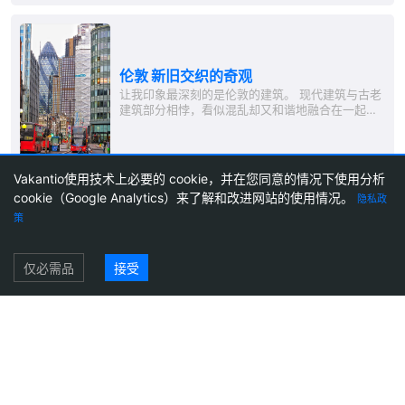
一个炎热的白天和夜晚。我们早早起床，成功预定
了比原定预定早几个小时的渡船。动物健康证书检
查是一个无痛且快速的自驾检查。渡船也和往常一
样，维持了35分钟，不知不觉间，我们就到了英
国。...
伦敦 新旧交织的奇观
让我印象最深刻的是伦敦的建筑。 现代建筑与古老
建筑部分相悖，看似混乱却又和谐地融合在一起。
斯卡尔佩尔的芬奇公
Vakantio使用技术上必要的 cookie，并在您同意的情况下使用分析
cookie（Google Analytics）来了解和改进网站的使用情况。
伦敦：一个具有酷炫对比的世界大都市
隐私政
10
由于时差存在一小时，从杜塞尔多夫到伦敦希思罗
策
机场（这个机场被视为国际航班的主要枢纽）的飞
行时长约为1.5小时。 希思罗快线仅需15分钟即到
登录
帕丁顿。使用Oystercard无现金支付非常方便。 我
仅必需品
接受
们的酒店位于塔桥附近，因此我们可以步行到达沿
泰晤士河的众多景点。
所以冒险开始了！
就在等待搭乘Le Shuttle。希望接下来有很多冒
险。 感谢我所有的工作伙伴们送的礼物，尤其是我
爱的“脏一打”手表。