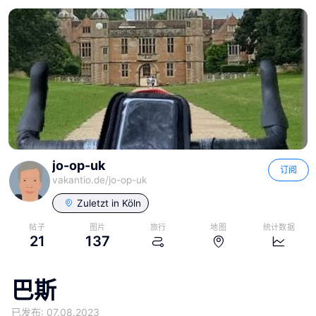
jo-op-uk
订阅
vakantio.de/
jo-op-uk
Zuletzt in
Köln
帖子
图片
旅行
地图
统计数据
21
137
巴斯
已发布: 07.08.2023