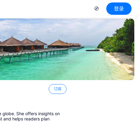
登录
订阅
 globe. She offers insights on
st and helps readers plan