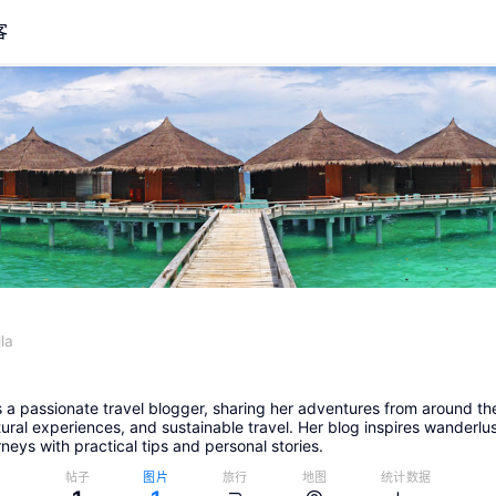
客
la
s a passionate travel blogger, sharing her adventures from around the
ural experiences, and sustainable travel. Her blog inspires wanderlu
neys with practical tips and personal stories.
帖子
图片
旅行
地图
统计数据