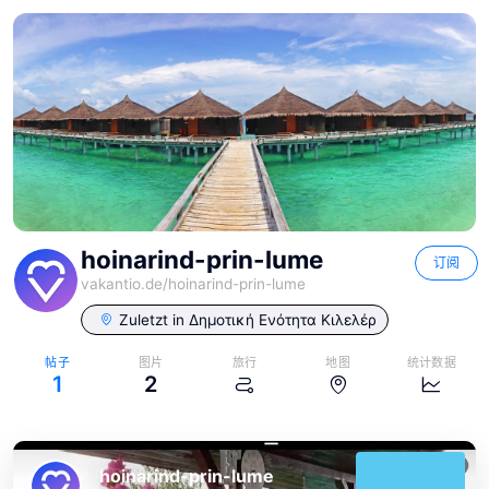
hoinarind-prin-lume
订阅
vakantio.de/
hoinarind-prin-lume
Zuletzt in
Δημοτική Ενότητα Κιλελέρ
帖子
图片
旅行
地图
统计数据
1
2
hoinarind-prin-lume