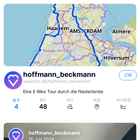
hoffmann_beckmann
订阅
vakantio.de/
hoffmann_beckmann
Eine E-Bike Tour durch die Niederlande
帖子
图片
旅行
地图
统计数据
4
48
hoffmann_beckmann
16 Jun 2024