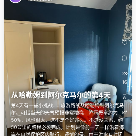
16
从哈勒姆到阿尔克马尔的第4天
第4天有一些小挑战……旅游路线从哈勒姆到阿尔克马
尔。可惜当天的天气预报非常糟糕，降雨概率约为
50%，风也很大，这不是个好兆头。不过没关系，约
50公里的路程必须完成。计划是像前一天一样沿着海
岸在自然保护区内骑行。遗憾的是，由于洪水有封闭