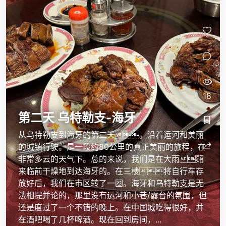
18
第二天 乌特勒支-海牙
从乌特勒支到海牙的第二天。沿着运河和美丽
的城镇行驶。是一段约80公里的真正美丽的旅程，在
非常多云的天气下。总的来说，我们是在大雨㷖
来临前干燥地到达海牙的。在三楼将自行车存
放好后，我们在市区转了一圈。海牙和乌特勒支是无
法相提并论的，那里没有运河和小巷/露台的氛围，但
还是度过了一个不错的晚上。在中国城吃得很好，并
在酒吧喝了几杯啤酒。现在回到房间，...