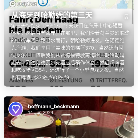
17
从海牙到哈勒姆的第三天
第三天快结束了917。今天我们在海牙市中心短暂
停留，然后直奔海岸。在那里，我们沿着荷兰梦幻般
hoffmann_beckmann
hoffmann_beckmann
的自行车道一路沿水而行，朝哈勒姆进发。在诺德维
克海滩，我们享用了美味的蛋糕370，当然还有阿
佩罗尔！！随后我们从赞德福特驶离海岸，朝哈勒姆
走去！到达范德瓦尔克酒店后稍作休息，然后喝啤酒
和吃汉堡354，还进行了一个小型游戏之夜。当然
也有啤酒37af601f9...
hoffmann_beckmann
14 Jun 2024