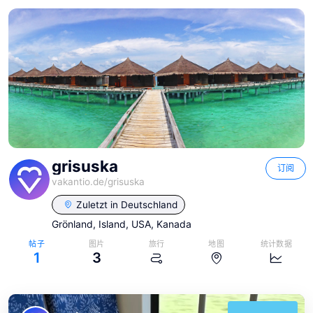
grisuska
订阅
vakantio.de/
grisuska
Zuletzt in
Deutschland
Grönland, Island, USA, Kanada
帖子
图片
旅行
地图
统计数据
1
3