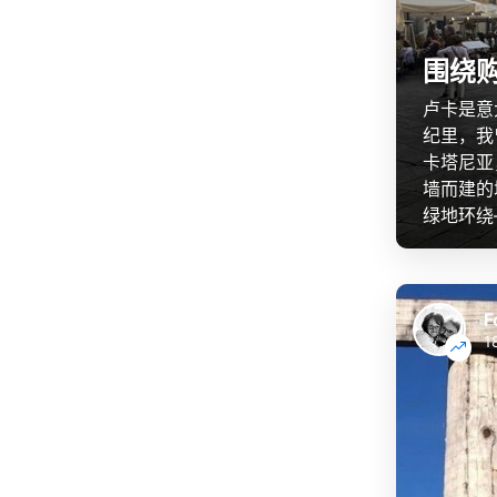
围绕
卢卡是意
纪里，我
卡塔尼亚
墙而建的
绿地环绕
F
1