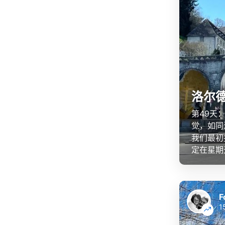
洛尔
第49天
觉，如同
我们最初
定在星期
F
1