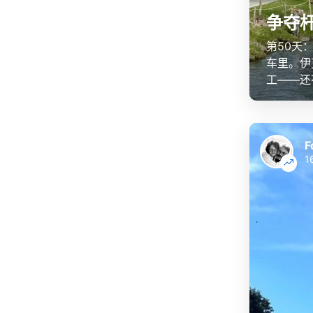
争夺
第50天
车里。伊
工——还
F
1