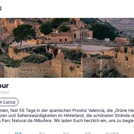
客
our
ntour
in
Lucca
ien, fast 56 Tage in der spanischen Provinz Valencia, die „Grüne H
ätzen und Sehenswürdigkeiten im Hinterland, die schönsten Strände d
 Parc Natural de l’Albufera. Wir laden Euch herzlich ein, uns zu beg