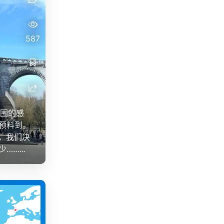
587
周围的感
预料到。
，我们决
…...