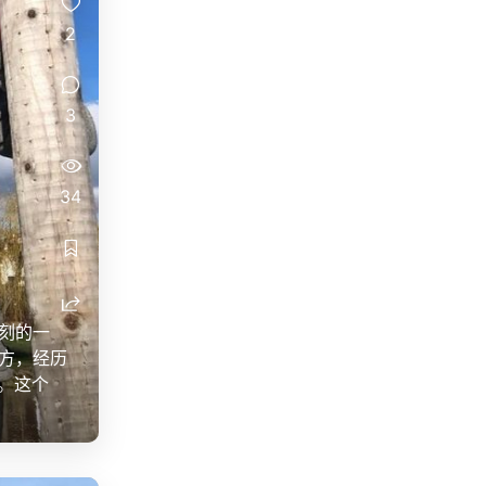
2
3
34
刻的一
方，经历
。这个