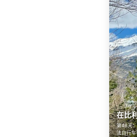
在比
第48天
法自行车