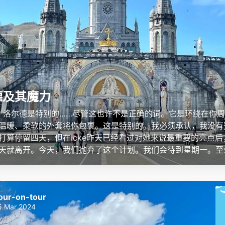
德及其魔力
： 洛尔德是特别的……尽管这也许不是正确的词。它是环绕在你
温暖、柔软的外套将你包裹。这是特别的。我必须承认，我没有
打算停留四天，但在Icke昨天已经看过对她来说最重要的亮点后
天就离开。今天，我们抛弃了这个计划。我们会待到星期一。至少…
our-on-tour
5 Mar 2024