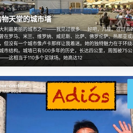
购物天堂的城市墙
大利最美丽的城市之一——我见过很多……好吧，几座。在过去
曾在罗马、米兰、维罗纳、威尼斯、比萨、佛罗伦萨、热那亚或
，但没有一个城市像卢卡那样让我着迷。她的独特魅力在于环绕
城市结构。城墙已有500多年的历史，长达四公里，周围被75
——这相当于110多个足球场。她高达12
our-on-tour
8 Mar 2024