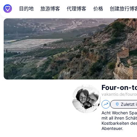
目的地
旅游博客
代理博客
价格
创建旅行博
Four-on-t
vakantio.de/
fouro
Zuletzt 
Acht Wochen Span
mit all ihren Sch
Kostbarkeiten des
Abenteuer.