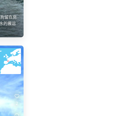
把狗留在房
水的搬运
2