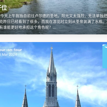
杆位
：今天上午我独自前往卢尔德的圣地。阳光又太强烈，无法单独
克昨日已经看到了很多，而我在游览时立刻从圣泉装满了水瓶。
有谁能更好地承担这个角色呢？...
our-on-tour
6 Mar 2024