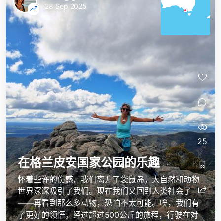
28 Sep 2025
25
在格兰皮安国家公园的乐趣
怀着些许的伤感，我们离开了袋鼠岛，大自然和动物
世界深深吸引了我们。现在我们又回到人类社会了
——再看到那么多动物，恐怕不太可能。唉，我们有
了更好的领悟。经过超过500公斤的旅程，行驶在对