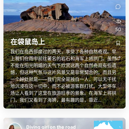
50
在袋鼠岛上
我们在岛西部度过的两天，享受了各种自然奇观。早
上我们在雨中前往著名的岩石和海军上将拱门。虽然
不能在阳光明媚的天气下欣赏这两个自然奇观有些遗
憾，但这种气氛与这片风景又是非常契合的。而且另
一个好处就是——我们完全是独自一人，可以无干扰
地沉浸在这一切中，而不必被游客群打扰。大型停车
场让人看到了这里在旅游旺季的景象。在海军上将拱
门，我们又看到了海狮，最有趣的是，靠近...
Diving girl on the road