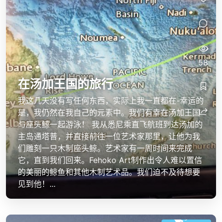
58
在汤加王国的旅行
我这几天没有写任何东西，实际上我一直都在-幸运的
是，我仍然在我自己的元素中。我们有幸在汤加王国
与座头鲸一起游泳！ 我从悉尼乘直飞航班到达汤加的
主岛通塔普，并直接前往一位艺术家那里，让他为我
们雕刻一只木制座头鲸。艺术家有一周时间来完成
它，直到我们回来。Fehoko Art制作出令人难以置信
的美丽的鲸鱼和其他木制艺术品。我们迫不及待想要
见到他！...