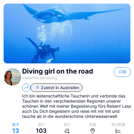
Diving girl on the road
订阅
vakantio.de/
diving
Zuletzt in
Australien
Ich bin leidenschaftliche Taucherin und verbinde das
Tauchen in den verschiedensten Regionen unserer
schönen Welt mit meiner Begeisterung fürs Reisen! Lass
auch Du Dich begeistern und reise mit mir mit und
tauche ab in die wunderschöne Unterwasserwelt
帖子
图片
旅行
地图
统计数据
13
103