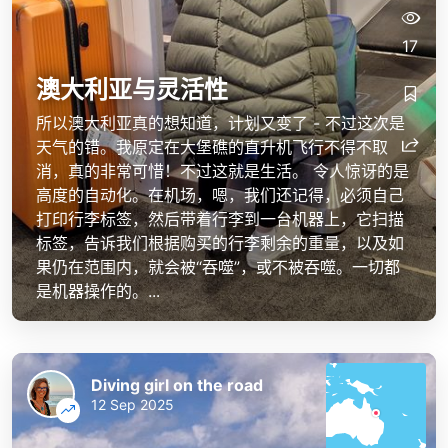
17
澳大利亚与灵活性
所以澳大利亚真的想知道，计划又变了 - 不过这次是
天气的错。我原定在大堡礁的直升机飞行不得不取
消，真的非常可惜！不过这就是生活。 令人惊讶的是
高度的自动化。在机场，嗯，我们还记得，必须自己
打印行李标签，然后带着行李到一台机器上，它扫描
标签，告诉我们根据购买的行李剩余的重量，以及如
果仍在范围内，就会被“吞噬”，或不被吞噬。一切都
是机器操作的。...
Diving girl on the road
12 Sep 2025