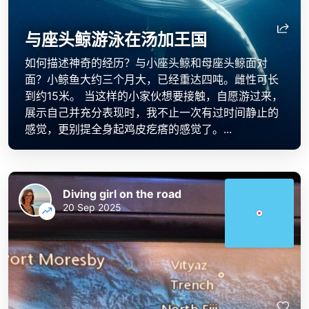
与座头鲸游泳在汤加王国
如何描述神奇的经历？与小座头鲸和母座头鲸面对
面？小鲸鱼大约三个月大，已经重达四吨。雌性可长
到约15米。 当这样的小家伙想要接触，自愿游过来，
展示自己并充分表现时，我不止一次有过时间静止的
感觉，更别提全身起鸡皮疙瘩的感觉了。...
Diving girl on the road
20 Sep 2025
Diving girl on the road
Diving girl on the road