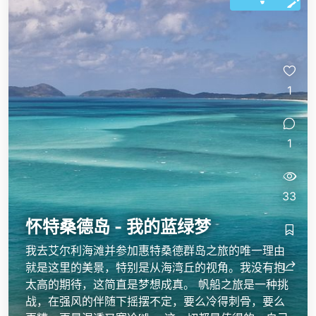
1
1
33
怀特桑德岛 - 我的蓝绿梦
我去艾尔利海滩并参加惠特桑德群岛之旅的唯一理由
就是这里的美景，特别是从海湾丘的视角。我没有抱
太高的期待，这简直是梦想成真。 帆船之旅是一种挑
战，在强风的伴随下摇摆不定，要么冷得刺骨，要么