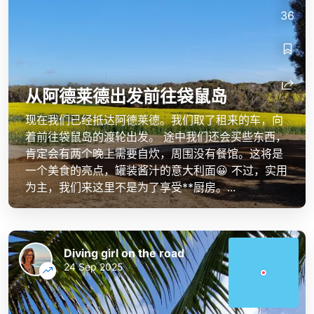
36
从阿德莱德出发前往袋鼠岛
现在我们已经抵达阿德莱德。我们取了租来的车，向
着前往袋鼠岛的渡轮出发。 途中我们还会买些东西，
肯定会有两个晚上需要自炊，周围没有餐馆。这将是
一个美食的亮点，罐装酱汁的意大利面😀 不过，实用
为主，我们来这里不是为了享受**厨房。...
Diving girl on the road
24 Sep 2025