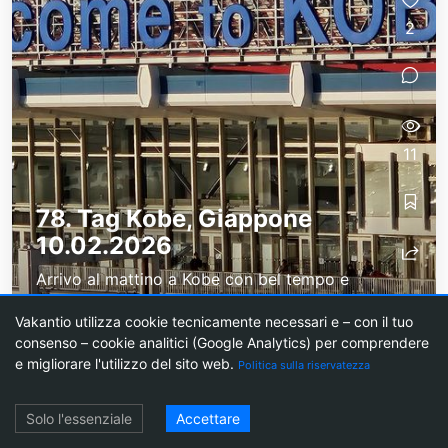
2
11
78. Tag Kobe, Giappone
10.02.2026
Arrivo al mattino a Kobe con bel tempo e
temperature finalmente di nuovo a due cifre
Vakantio utilizza cookie tecnicamente necessari e – con il tuo
positive.Kobe è un porto estremamente
consenso – cookie analitici (Google Analytics) per comprendere
importante per il Sud-Est Asiatico e conta 1,5
e migliorare l'utilizzo del sito web.
Politica sulla riservatezza
milioni...
Login
Solo l'essenziale
Accettare