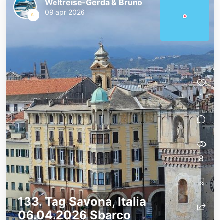
Weltreise-Gerda & Bruno
09 apr 2026
1
8
133. Tag Savona, Italia
06.04.2026 Sbarco