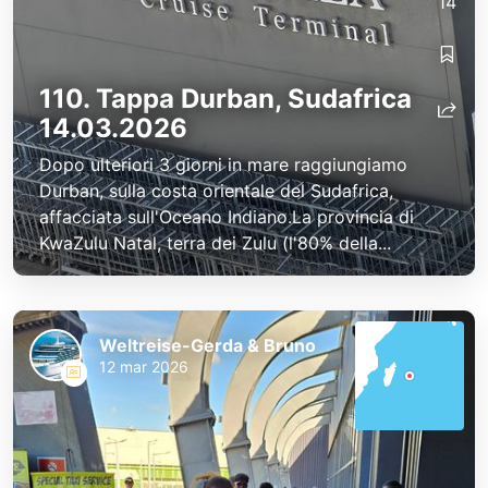
14
110. Tappa Durban, Sudafrica
14.03.2026
Dopo ulteriori 3 giorni in mare raggiungiamo
Durban, sulla costa orientale del Sudafrica,
affacciata sull'Oceano Indiano.La provincia di
KwaZulu Natal, terra dei Zulu (l'80% della...
Weltreise-Gerda & Bruno
12 mar 2026