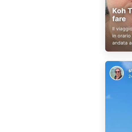
Koh T
fare
Il viagg
in orario
andata a
s
2