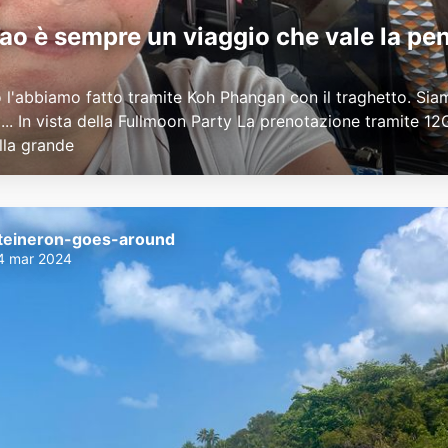
ao è sempre un viaggio che vale la pe
io l'abbiamo fatto tramite Koh Phangan con il traghetto. Siam
 ... In vista della Fullmoon Party La prenotazione tramite 12
lla grande
teineron-goes-around
4 mar 2024