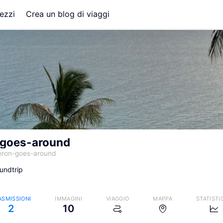
ezzi
Crea un blog di viaggi
-goes-around
eron-goes-around
undtrip
ASMISSIONI
IMMAGINI
VIAGGIO
MAPPA
STATISTI
2
10