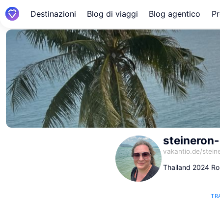
Destinazioni
Blog di viaggi
Blog agentico
Pr
steineron
vakantio.de/
stein
Thailand 2024 Ro
TR