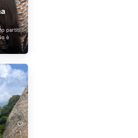
na
o partiti
Go è
1