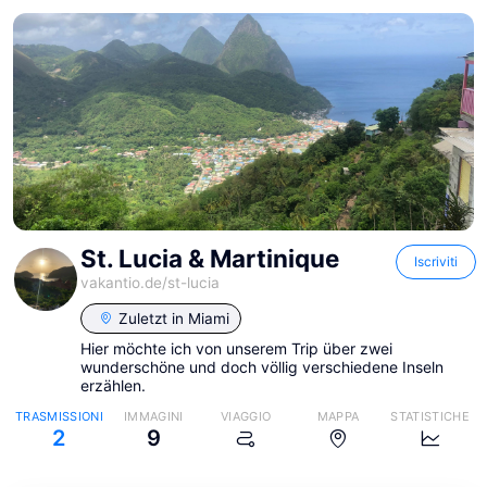
St. Lucia & Martinique
Iscriviti
vakantio.de/
st-lucia
Zuletzt in
Miami
Hier möchte ich von unserem Trip über zwei
wunderschöne und doch völlig verschiedene Inseln
erzählen.
TRASMISSIONI
IMMAGINI
VIAGGIO
MAPPA
STATISTICHE
2
9