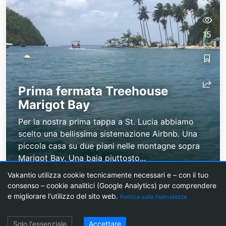
15
Prima fermata Treehouse
Marigot Bay
Per la nostra prima tappa a St. Lucia abbiamo
scelto una bellissima sistemazione Airbnb. Una
piccola casa su due piani nelle montagne sopra
Marigot Bay. Una baia piuttosto...
Vakantio utilizza cookie tecnicamente necessari e – con il tuo
consenso – cookie analitici (Google Analytics) per comprendere
e migliorare l'utilizzo del sito web.
Politica sulla riservatezza
Blog di viaggi
Crea un blog di viaggi
Prezzi
Blog agentico
Newsletter
Login
Informazioni su Vakantio
Impronta
Termini di utilizzo
Protezione dei dati
Solo l'essenziale
Accettare