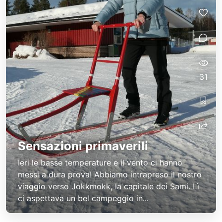
31
Sensazioni primaverili
Ieri le basse temperature e il vento ci hanno
messi a dura prova! Abbiamo intrapreso il nostro
viaggio verso Jokkmokk, la capitale dei Sami. Lì
ci aspettava un bel campeggio in...