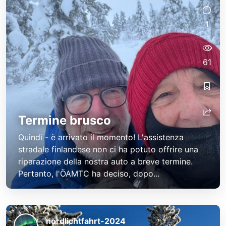
1
61
Termine brusco
Quindi - è arrivato il momento! L'assistenza
stradale finlandese non ci ha potuto offrire una
riparazione della nostra auto a breve termine.
Pertanto, l'ÖAMTC ha deciso, dopo...
nordlichtfahrt-2024