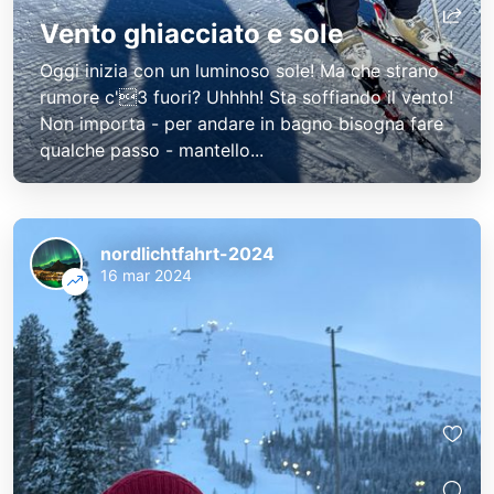
Vento ghiacciato e sole
Oggi inizia con un luminoso sole! Ma che strano
rumore c'3 fuori? Uhhhh! Sta soffiando il vento!
Non importa - per andare in bagno bisogna fare
qualche passo - mantello...
nordlichtfahrt-2024
16 mar 2024