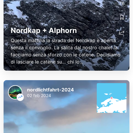
76
Nordkap + Alphorn
Questa mattina la strada del Nordkap è aperta
senza il convoglio. La salita dal nostro chalet la
facciamo senza sforzo con le catene. Decidiamo
di lasciare le catene su… chi lo...
nordlichtfahrt-2024
02 feb 2024