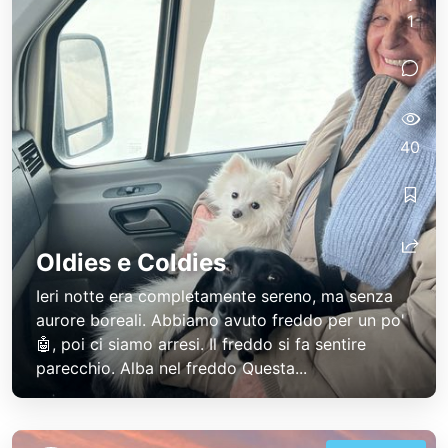
1
40
Oldies e Coldies
Ieri notte era completamente sereno, ma senza
aurore boreali. Abbiamo avuto freddo per un po'
🤖, poi ci siamo arresi. Il freddo si fa sentire
parecchio. Alba nel freddo Questa...