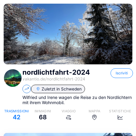
nordlichtfahrt-2024
Iscriviti
vakantio.de/
nordlichtfahrt-2024
Zuletzt in
Schweden
Wilfried und Irene wagen die Reise zu den Nordlichtern
mit ihrem Wohnmobil.
TRASMISSIONI
IMMAGINI
VIAGGIO
MAPPA
STATISTICHE
42
68