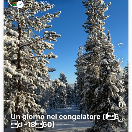
11 feb 2024
1
65
Un giorno nel congelatore (l6  
d -1860)