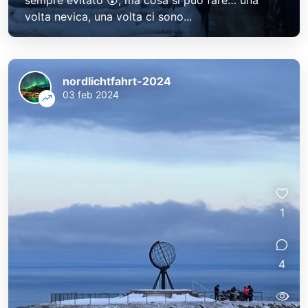
sempre evitato 😲, ma cosa si può fare… una
volta nevica, una volta ci sono...
nordlichtfahrt-2024
03 feb 2024
1
4