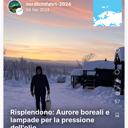
nordlichtfahrt-2024
06 feb 2024
1
6
57
Risplendono: Aurore boreali e
lampade per la pressione
dell'olio