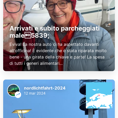
Arrivati e subito parcheggiati
male5839;
Eviva! La nostra auto ci ha aspettato davanti
all'officina! È evidente che è stata riparata molto
bene - una girata della chiave e parte! La spesa
di tutti i generi alimentari...
nordlichtfahrt-2024
12 mar 2024