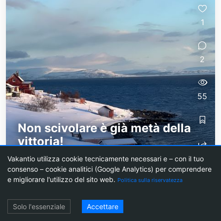
1
2
55
Non scivolare è già metà della
vittoria!
La scorsa notte è andata piuttosto animata da
Vakantio utilizza cookie tecnicamente necessari e – con il tuo
consenso – cookie analitici (Google Analytics) per comprendere
noi ad Alta! C'è stata una vera tempesta. La neve
e migliorare l'utilizzo del sito web.
Politica sulla riservatezza
è arrivata orizzontale - e non poca neve! La
macchina è stata scossa, ma siamo...
Login
Solo l'essenziale
Accettare