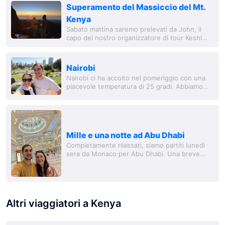
Superamento del Massiccio del Mt.
Kenya
Sabato mattina saremo prelevati da John, il
capo del nostro organizzatore di tour Keshi
Tours a Nairobi. Ci guida per circa 4 ore fino al
cancello di ingresso Sirimon del Parco...
Nairobi
Nairobi ci ha accolto nel pomeriggio con una
piacevole temperatura di 25 gradi. Abbiamo
trascorso la nostra prima serata in modo
rilassato, rifornendoci di dolcissime ananas,...
Mille e una notte ad Abu Dhabi
Completamente rilassati, siamo partiti lunedì
sera da Monaco per Abu Dhabi. Una breve
sosta prima di proseguire per il Kenya. Martedì
mattina siamo atterrati ad Abu Dhabi e ci...
Altri viaggiatori a Kenya