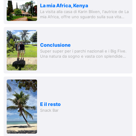
La mia Africa, Kenya
La visita alla casa di Karin Blixen, l'autrice de La
mia Africa, offre uno sguardo sulla sua vita
come produttrice di caffè. La casa si trova in
un sobborgo chiamato Karen, vicino...
Conclusione
Super super per i parchi nazionali e i Big Five.
Una natura da sogno e vasta con splendide
spiagge. Anche la stagione è stata molto favor
E il resto
Snack Bar