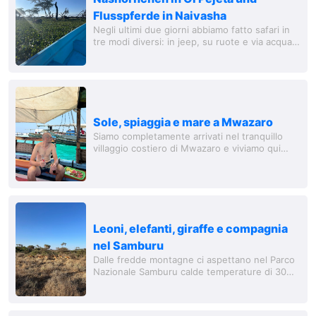
Flusspferde in Naivasha
Negli ultimi due giorni abbiamo fatto safari in
tre modi diversi: in jeep, su ruote e via acqua.
Abbiamo iniziato con la variante classica nel
Parco Nazionale Ol Pejeta. Questo...
Sole, spiaggia e mare a Mwazaro
Siamo completamente arrivati nel tranquillo
villaggio costiero di Mwazaro e viviamo qui
secondo la mentalità "pole pole" - tutto molto
rilassato e con calma e serenità. Anche...
Leoni, elefanti, giraffe e compagnia
nel Samburu
Dalle fredde montagne ci aspettano nel Parco
Nazionale Samburu calde temperature di 30
gradi. E naturalmente varie creature. Il nostro
alloggio si trova direttamente nel parco,...