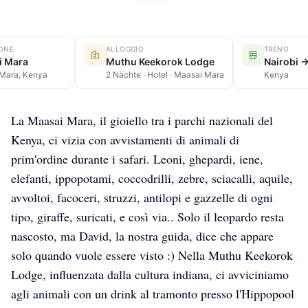
IONE
ALLOGGIO
TRENO
i Mara
Muthu Keekorok Lodge
Nairobi
Mara, Kenya
2 Nächte · Hotel · Maasai Mara
Kenya
La Maasai Mara, il gioiello tra i parchi nazionali del
Kenya, ci vizia con avvistamenti di animali di
prim'ordine durante i safari. Leoni, ghepardi, iene,
elefanti, ippopotami, coccodrilli, zebre, sciacalli, aquile,
avvoltoi, facoceri, struzzi, antilopi e gazzelle di ogni
tipo, giraffe, suricati, e così via.. Solo il leopardo resta
nascosto, ma David, la nostra guida, dice che appare
solo quando vuole essere visto :) Nella Muthu Keekorok
Lodge, influenzata dalla cultura indiana, ci avviciniamo
agli animali con un drink al tramonto presso l'Hippopool