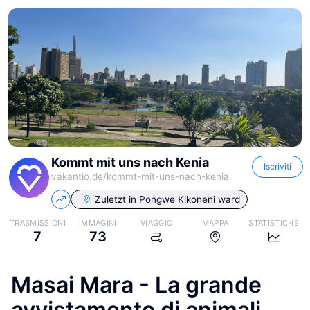
Kommt mit uns nach Kenia
Iscriviti
vakantio.de/
kommt-mit-uns-nach-kenia
Zuletzt in
Pongwe Kikoneni ward
TRASMISSIONI
IMMAGINI
VIAGGIO
MAPPA
STATISTICHE
7
73
Masai Mara - La grande
avvistamento di animali