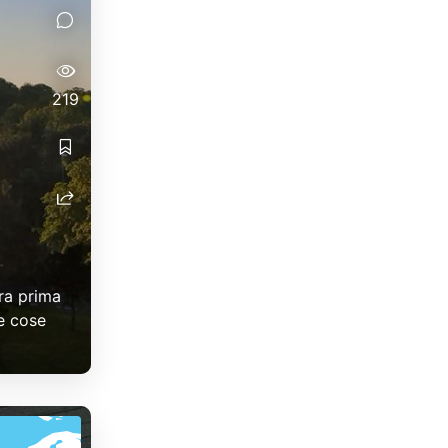
219
ora prima
me cose