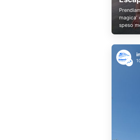
Prendiam
magica' 
speso me
i
1