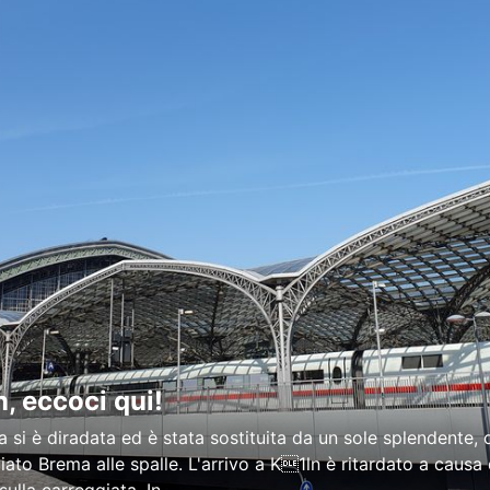
, eccoci qui!
a si è diradata ed è stata sostituita da un sole splendente,
iato Brema alle spalle. L'arrivo a K1ln è ritardato a causa 