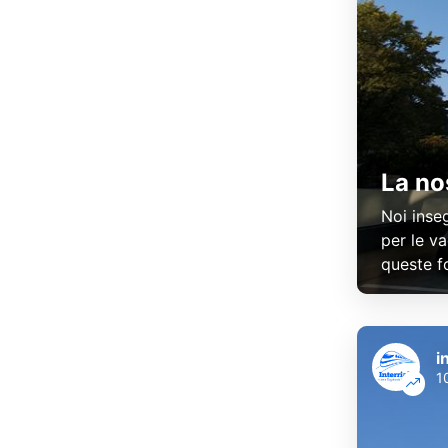
La no
Noi inse
per le va
queste f
i
1