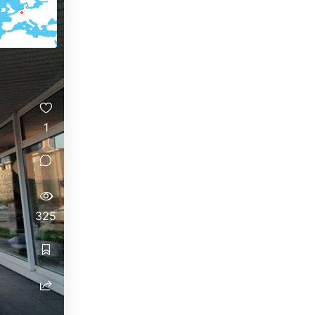
1
325