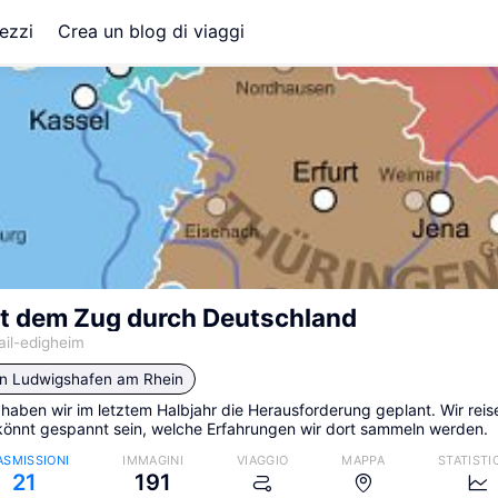
ezzi
Crea un blog di viaggi
mit dem Zug durch Deutschland
rail-edigheim
in
Ludwigshafen am Rhein
 haben wir im letztem Halbjahr die Herausforderung geplant. Wir rei
 könnt gespannt sein, welche Erfahrungen wir dort sammeln werden.
ASMISSIONI
IMMAGINI
VIAGGIO
MAPPA
STATISTI
21
191