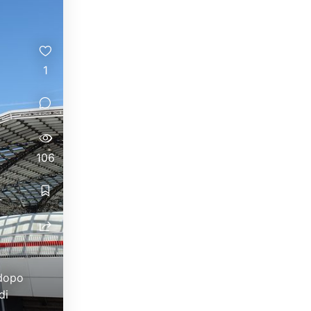
1
106
 dopo
di