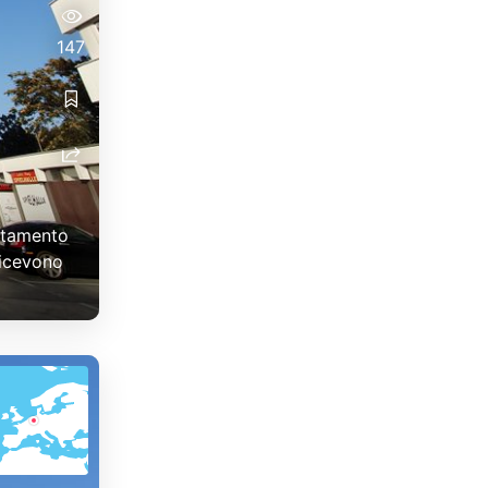
147
rtamento
ricevono