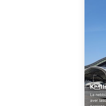
K1ln
La nebbi
aver lasc