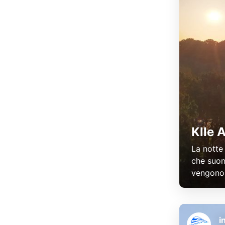
K lle 
La notte
che suoni
vengono 
i