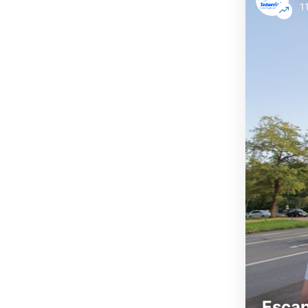
1
Escap