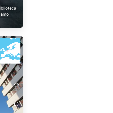
iblioteca
biamo
1