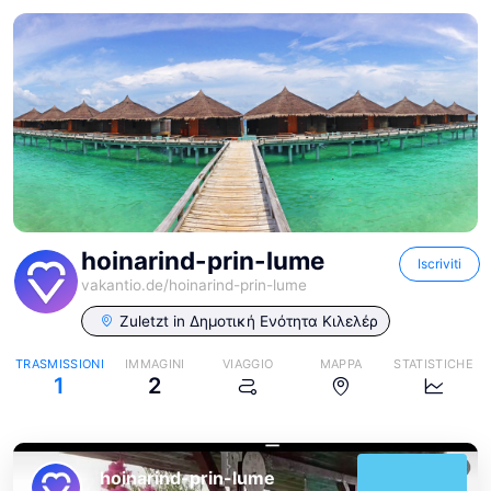
hoinarind-prin-lume
Iscriviti
vakantio.de/
hoinarind-prin-lume
Zuletzt in
Δημοτική Ενότητα Κιλελέρ
TRASMISSIONI
IMMAGINI
VIAGGIO
MAPPA
STATISTICHE
1
2
hoinarind-prin-lume