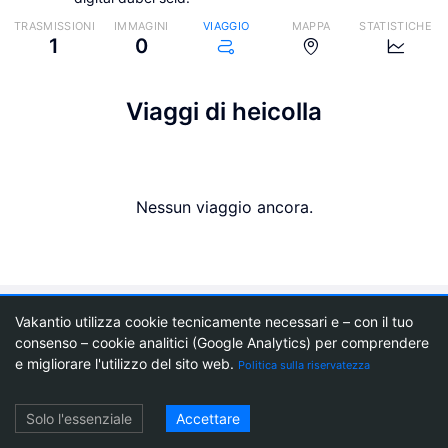
TRASMISSIONI
IMMAGINI
VIAGGIO
MAPPA
STATISTICHE
1
0
Viaggi di heicolla
Nessun viaggio ancora.
Blog di viaggi
Crea un blog di viaggi
Prezzi
Blog agentico
Newsletter
Vakantio utilizza cookie tecnicamente necessari e – con il tuo
Informazioni su Vakantio
Impronta
Termini di utilizzo
Protezione dei dati
consenso – cookie analitici (Google Analytics) per comprendere
Impostazioni dei cookie
e migliorare l'utilizzo del sito web.
Politica sulla riservatezza
Login
Solo l'essenziale
Accettare