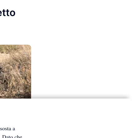
etto
sosta a
i. Dato che