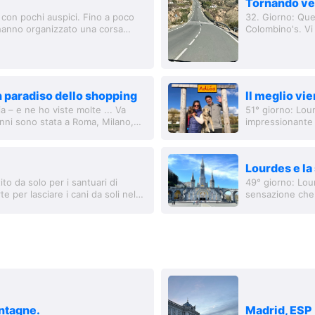
Tornando ver
ta con pochi auspici. Fino a poco
32. Giorno: Que
 hanno organizzato una corsa
Colombino's. Vi
...
Fino all'ultimo 
n paradiso dello shopping
Il meglio vie
ia – e ne ho viste molte ... Va
51° giorno: Lou
anni sono stata a Roma, Milano,
impressionante d
con certezza, pe
Lourdes e la
to da solo per i santuari di
49° giorno: Lour
e per lasciare i cani da soli nel
sensazione che 
soffice mantello
ontagne.
Madrid, ESP