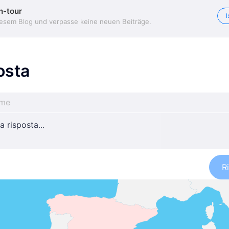
n-tour
I
iesem Blog und verpasse keine neuen Beiträge.
osta
R