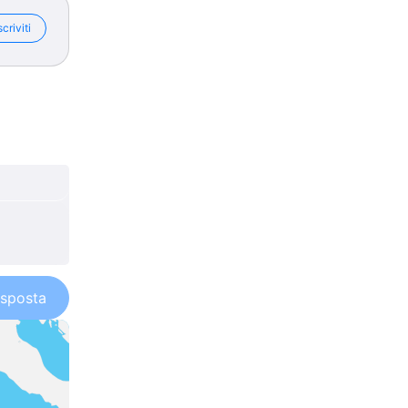
scriviti
isposta