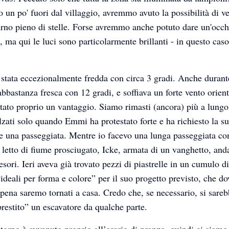
o un po' fuori dal villaggio, avremmo avuto la possibilità di v
urno pieno di stelle. Forse avremmo anche potuto dare un'occhi
, ma qui le luci sono particolarmente brillanti - in questo caso
 stata eccezionalmente fredda con circa 3 gradi. Anche durant
abbastanza fresca con 12 gradi, e soffiava un forte vento orien
stato proprio un vantaggio. Siamo rimasti (ancora) più a lungo 
lzati solo quando Emmi ha protestato forte e ha richiesto la s
e una passeggiata. Mentre io facevo una lunga passeggiata c
 letto di fiume prosciugato, Icke, armata di un vanghetto, and
tesori. Ieri aveva già trovato pezzi di piastrelle in un cumulo d
ideali per forma e colore” per il suo progetto previsto, che d
ppena saremo tornati a casa. Credo che, se necessario, si sare
prestito” un escavatore da qualche parte.
itorno è avvenuto proprio all’orario di pranzo, quindi ci siamo 