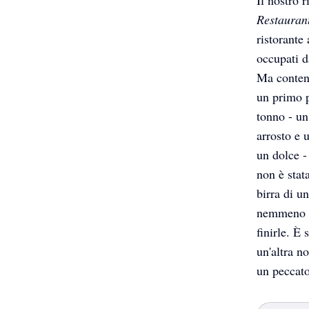
Restauran
ristorante
occupati d
Ma contene
un primo p
tonno - un
arrosto e 
un dolce -
non è stata
birra di un
nemmeno l
finirle. È
un'altra n
un peccat