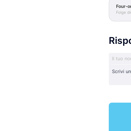
Four-o
Folge d
Risp