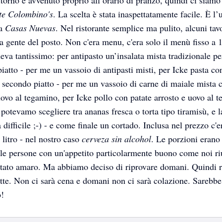
te Colombino's
. La scelta è stata inaspettatamente facile. È l’
 a
Casas Nuevas
. Nel ristorante semplice ma pulito, alcuni tav
a gente del posto. Non c'era menu, c'era solo il menù fisso a 
va tantissimo: per antipasto un’insalata mista tradizionale pe
iatto - per me un vassoio di antipasti misti, per Icke pasta con
 secondo piatto - per me un vassoio di carne di maiale mista 
uovo al tegamino, per Icke pollo con patate arrosto e uovo al 
 potevamo scegliere tra ananas fresca o torta tipo tiramisù, e l
 difficile ;-) - e come finale un cortado. Inclusa nel prezzo c'
 litro - nel nostro caso
cerveza sin alcohol
. Le porzioni erano
e persone con un'appetito particolarmente buono come noi ri
Four-on-tour
Four-on-tour
Four-on-tour
 stato amaro. Ma abbiamo deciso di riprovare domani. Quindi 
otte. Non ci sarà cena e domani non ci sarà colazione. Sarebbe
o!