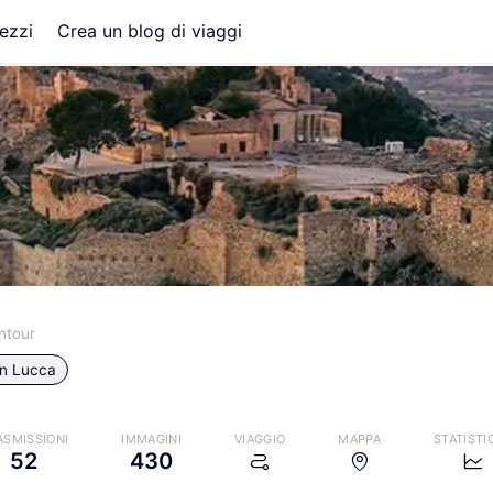
ezzi
Crea un blog di viaggi
ntour
in
Lucca
ASMISSIONI
IMMAGINI
VIAGGIO
MAPPA
STATISTI
52
430