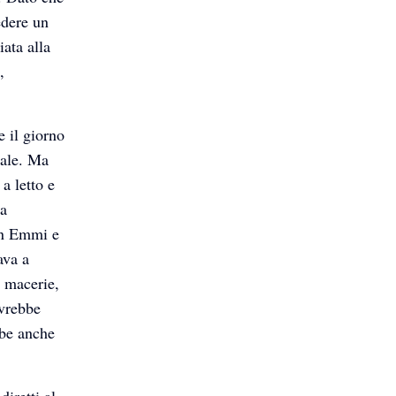
edere un
ata alla
,
e il giorno
tale. Ma
a letto e
ua
on Emmi e
ava a
i macerie,
ovrebbe
bbe anche
diretti al