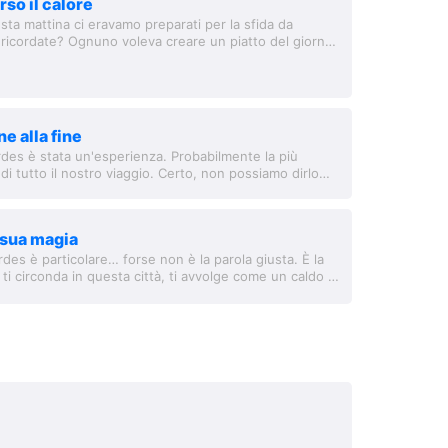
so il calore
sta mattina ci eravamo preparati per la sfida da
 ricordate? Ognuno voleva creare un piatto del giorno.
boccone. Eravamo i primi...
ne alla fine
rdes è stata un'esperienza. Probabilmente la più
i tutto il nostro viaggio. Certo, non possiamo dirlo
rché nei passati 51 giorni...
 sua magia
des è particolare… forse non è la parola giusta. È la
ti circonda in questa città, ti avvolge come un caldo e
. È qualcosa di...