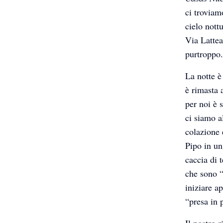
ci troviam
cielo nott
Via Lattea
purtroppo.
La notte è
è rimasta 
per noi è 
ci siamo a
colazione 
Pipo in un
caccia di 
che sono “
iniziare a
“presa in 
Il nostro r