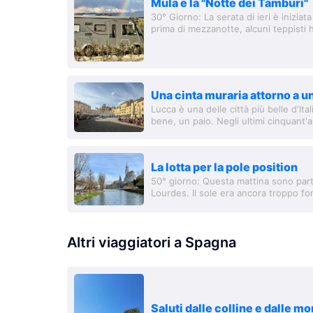
Mula e la "Notte dei Tamburi"
30° Giorno: La serata di ieri è inizia
prima di mezzanotte, alcuni teppisti
clandestina in strada. Sembrava che il
Una cinta muraria attorno a u
Lucca è una delle città più belle d'Ital
bene, un paio. Negli ultimi cinquant'
Verona, Venezia, Pisa, Firenz
La lotta per la pole position
50° giorno: Questa mattina sono parti
Lourdes. Il sole era ancora troppo fort
camper. Icke aveva già visto molte...
Altri viaggiatori a Spagna
Saluti dalle colline e dalle m