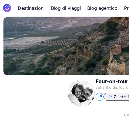
Destinazioni
Blog di viaggi
Blog agentico
Pr
Four-on-tour
vakantio.de/
fouro
Zuletzt 
TR