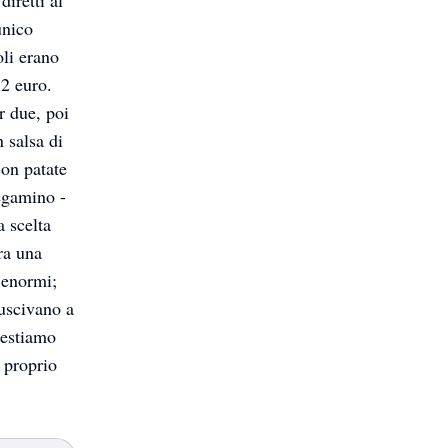
unico
oli erano
12 euro.
r due, poi
 salsa di
con patate
tegamino -
a scelta
era una
 enormi;
uscivano a
restiamo
 proprio