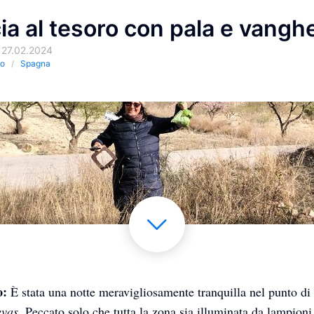
ia al tesoro con pala e vangh
 27.02.2024
io
Spagna
o:
È stata una notte meravigliosamente tranquilla nel punto di 
evas
. Peccato solo che tutta la zona sia illuminata da lampion