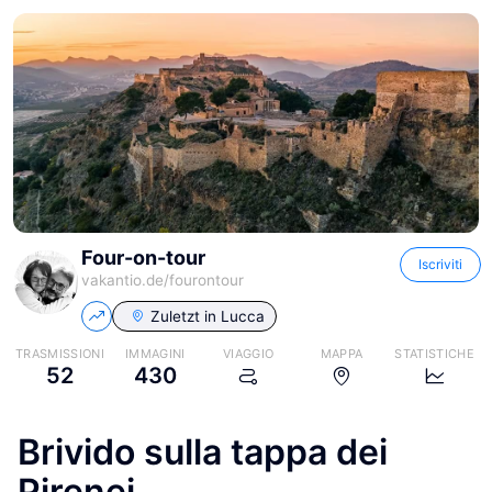
Four-on-tour
Iscriviti
vakantio.de/
fourontour
Zuletzt in
Lucca
TRASMISSIONI
IMMAGINI
VIAGGIO
MAPPA
STATISTICHE
52
430
Brivido sulla tappa dei
Pirenei