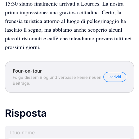
15:30 siamo finalmente arrivati a Lourdes. La nostra
prima impressione: una graziosa cittadina. Certo, la
frenesia turistica attorno al luogo di pellegrinaggio ha
lasciato il segno, ma abbiamo anche scoperto alcuni
piccoli ristoranti e caffè che intendiamo provare tutti nei
prossimi giorni.
Four-on-tour
Four-on-tour
Four-on-tour
Four-on-tour
Iscriviti
Folge diesem Blog und verpasse keine neuen
Beiträge.
Risposta