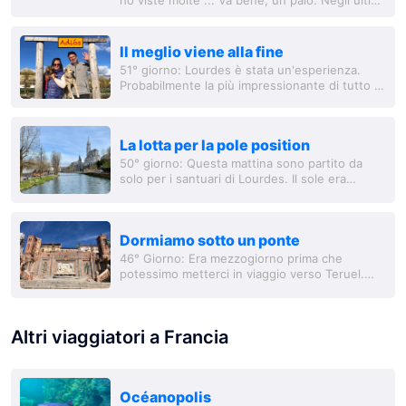
cinquant'anni sono stata a Roma, Milano,
Verona, Venezia, Pisa, Firenz
Il meglio viene alla fine
51° giorno: Lourdes è stata un'esperienza.
Probabilmente la più impressionante di tutto il
nostro viaggio. Certo, non possiamo dirlo con
certezza, perché nei passati 51 giorni...
La lotta per la pole position
50° giorno: Questa mattina sono partito da
solo per i santuari di Lourdes. Il sole era
ancora troppo forte per lasciare i cani da soli
nel camper. Icke aveva già visto molte...
Dormiamo sotto un ponte
46° Giorno: Era mezzogiorno prima che
potessimo metterci in viaggio verso Teruel.
Riempire l'acqua, svuotare le acque reflue – la
consueta procedura è durata oggi più del...
Altri viaggiatori a Francia
Océanopolis