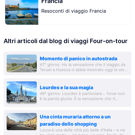
Francia
Resoconti di viaggio Francia
Altri articoli dal blog di viaggi Four-on-tour
Momento di panico in autostrada
47° giorno: Ho la sensazione che il viaggio da
Teruel a Huesca ci abbia mostrato oggi la vera
Spagna, lontano da tutte quelle facciate per i
flussi turistici di tutto il mondo....
Lourdes e la sua magia
49° giorno: Lourdes è particolare… forse non
è la parola giusta. È la sensazione che ti
circonda in questa città, ti avvolge come un
caldo e soffice mantello. È qualcosa di...
Una cinta muraria attorno a un
paradiso dello shopping
Lucca è una delle città più belle d'Italia – e ne
ho viste molte ... Va bene, un paio. Negli ultimi