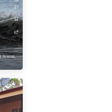
27
o Arenal,