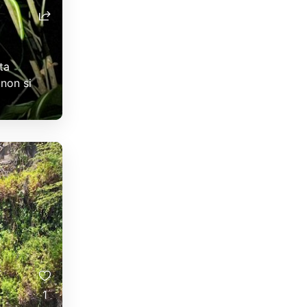
ta
non si
1