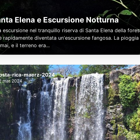
nta Elena e Escursione Notturna
 escursione nel tranquillo riserva di Santa Elena della fores
 è rapidamente diventata un'escursione fangosa. La pioggia 
ai, e il terreno era...
osta-rica-maerz-2024
2 mar 2024