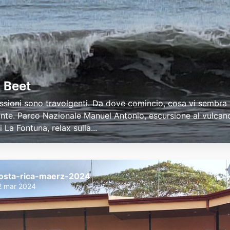
 Beet
ssioni sono travolgenti. Da dove comincio, cosa vi sembra
ante. Parco Nazionale Manuel Antonio, escursione al vulcan
di La Fontuna, relax sulla...
osta-rica-maerz-2024
2 mar 2024