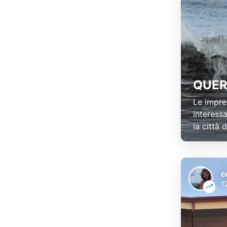
QUER
Le impre
interess
la città 
c
1