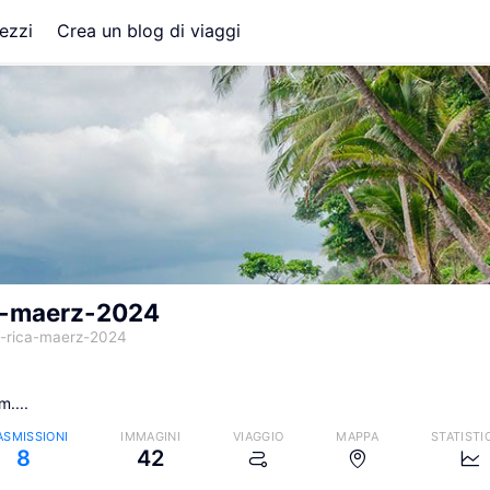
ezzi
Crea un blog di viaggi
a-maerz-2024
a-rica-maerz-2024
....
ASMISSIONI
IMMAGINI
VIAGGIO
MAPPA
STATISTI
8
42