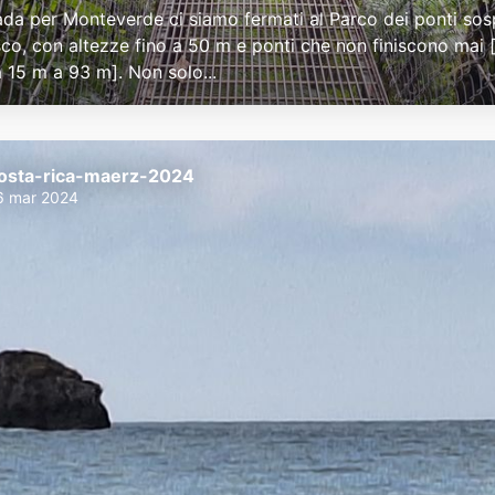
rada per Monteverde ci siamo fermati al Parco dei ponti sos
co, con altezze fino a 50 m e ponti che non finiscono mai 
a 15 m a 93 m]. Non solo...
osta-rica-maerz-2024
6 mar 2024