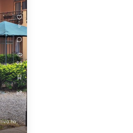
5
63
rrivo ho