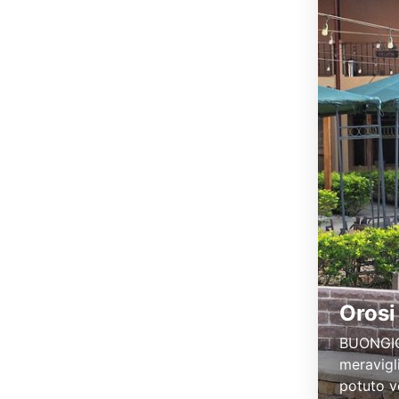
Orosi
BUONGIOR
meravigli
potuto v