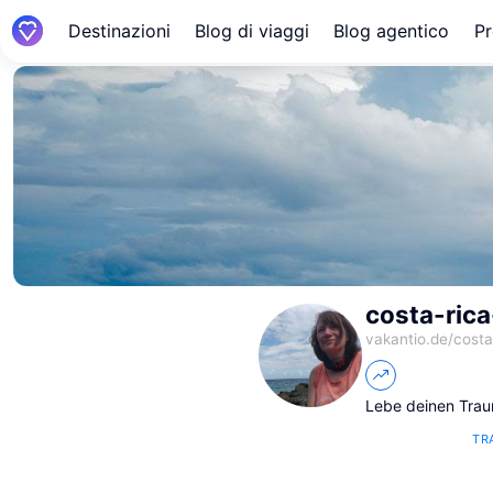
Destinazioni
Blog di viaggi
Blog agentico
Pr
costa-ric
vakantio.de/
cost
Lebe deinen Traum
TR