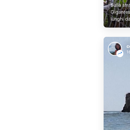
Sulla st
Gigantes
lunghi d
c
1