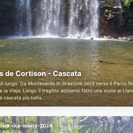
s de Cortison - Cascata
i luogo. Da Monteverde in direzione nord verso il Parco N
e la Vieja. Lungo il tragitto abbiamo fatto una sosta ai Lla
a cascata più bella...
osta-rica-maerz-2024
7 mar 2024