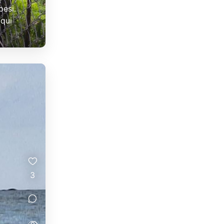
pesi.
[qui
3