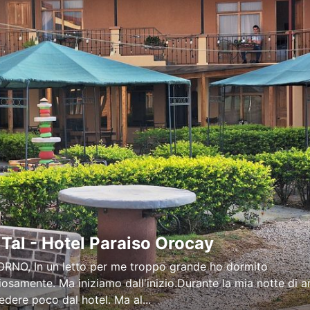
 Tal - Hotel Paraiso Orocay
NO,  In un letto per me troppo grande ho dormito
osamente.  Ma iniziamo dall'inizio. Durante la mia notte di a
edere poco dal hotel. Ma al...