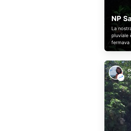
NP Sa
La nostra
pluviale
fermava m
c
2