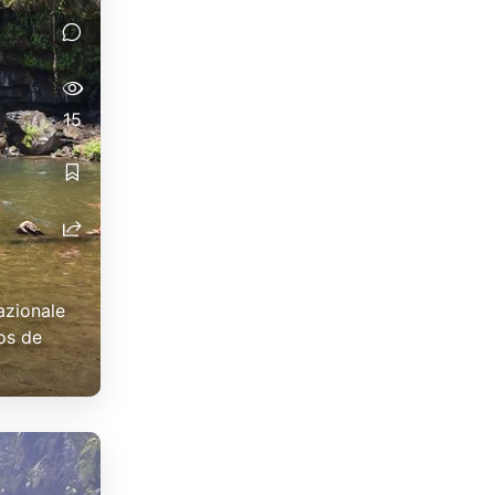
15
azionale
nos de