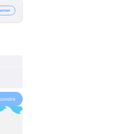
bonner
pondre