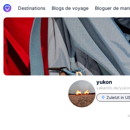
Destinations
Blogs de voyage
Bloguer de mani
yukon
vakantio.de/
yuko
Zuletzt in
U
M