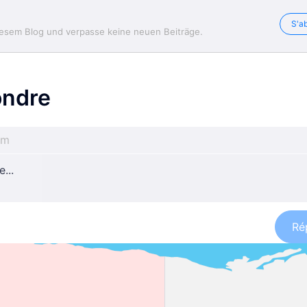
S'a
iesem Blog und verpasse keine neuen Beiträge.
ndre
Ré
yukon
yukon
yukon