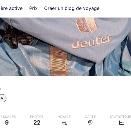
ère active
Prix
Créer un blog de voyage
n
SA
ESSAGES
PHOTOS
VOYAGE
CARTE
STATISTIQU
9
22