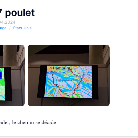
7 poulet
.04.2024
yage
Etats-Unis
ulet, le chemin se décide