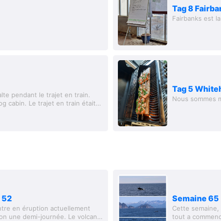
Tag 8 Fairb
Fairbanks est l
Tag 5 White
te pendant le trajet en train.
Nous sommes m
 cabin. Le trajet en train était
des...
 52
Semaine 65 -
tre en éruption actuellement
Cette semaine,
on une demi-journée. Le volcan
tout a commencé