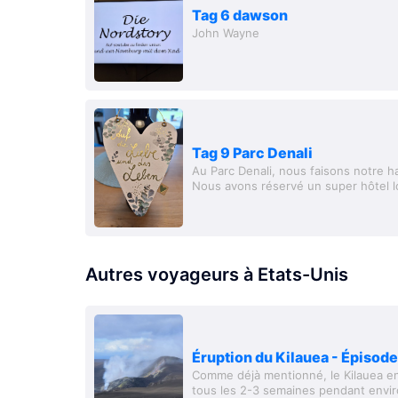
Tag 6 dawson
John Wayne
Tag 9 Parc Denali
Au Parc Denali, nous faisons notre hal
Nous avons réservé un super hôtel log
incroyable. De superbes montagnes, 
Autres voyageurs à Etats-Unis
Éruption du Kilauea - Épisode
Comme déjà mentionné, le Kilauea en
tous les 2-3 semaines pendant envir