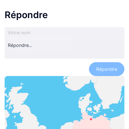
Répondre
Répondre
yukon
yukon
yukon