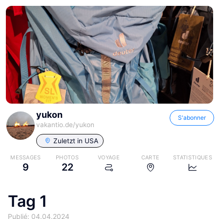
yukon
S'abonner
vakantio.de/
yukon
Zuletzt in
USA
MESSAGES
PHOTOS
VOYAGE
CARTE
STATISTIQUES
9
22
Tag 1
Publié: 04.04.2024