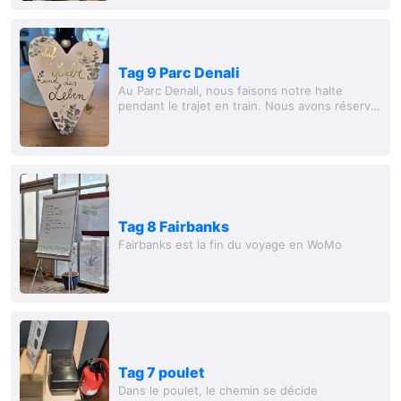
Tag 9 Parc Denali
Au Parc Denali, nous faisons notre halte
pendant le trajet en train. Nous avons réservé
un super hôtel log cabin. Le trajet en train
était incroyable. De superbes montagnes,
des...
Tag 8 Fairbanks
Fairbanks est la fin du voyage en WoMo
Tag 7 poulet
Dans le poulet, le chemin se décide