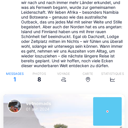
wir nach und nach immer mehr Länder erkundet, und
was als Fernweh begann, wurde zur gemeinsamen
Leidenschaft. Wir lieben Afrika – besonders Namibia
und Botswana – genauso wie das australische
Outback, das uns jedes Mal mit seiner Weite und Stille
begeistert. Aber auch der Norden hat es uns angetan:
Island und Finnland haben uns mit ihrer rauen
Schönheit tief beeindruckt. Egal ob Dachzelt, Lodge
oder Zeltplatz mitten im Nichts – wir fühlen uns überall
wohl, solange wir unterwegs sein können. Wann immer
es geht, nehmen wir uns Auszeiten vom Alltag, um
wieder loszuziehen – die nächste längere Reise ist
bereits geplant. Und wir hoffen, noch viele Ecken
dieser wunderbaren Welt entdecken zu dürfen.
MESSAGES
PHOTOS
VOYAGE
CARTE
STATISTIQUES
vetnomads
vetnomads
1
8
vetnomads
01 avr. 2024