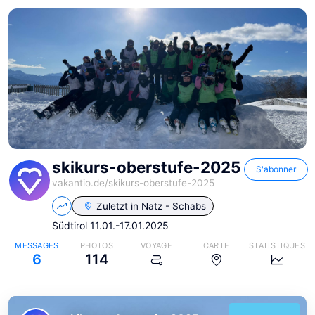
skikurs-oberstufe-2025
S'abonner
vakantio.de/
skikurs-oberstufe-2025
Zuletzt in
Natz - Schabs
Südtirol 11.01.-17.01.2025
MESSAGES
PHOTOS
VOYAGE
CARTE
STATISTIQUES
6
114