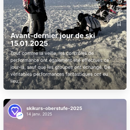
56
Avant-dernier jour de ski
15.01.2025
Tout comme la veille, les contrôles de
performance ont également été effectués ce
jour-là, sauf que les groupes ont échangé. De
véritables performances fantastiques ont eu
lieu,...
skikurs-oberstufe-2025
14 janv. 2025