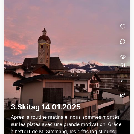
51
skikurs-oberstufe-2025
skikurs-oberstufe-2025
3.Skitag 14.01.2025
Après la routine matinale, nous sommes montés
sur les pistes avec une grande motivation. Grâce
à l'effort de M. Simmang, les défis logistiques