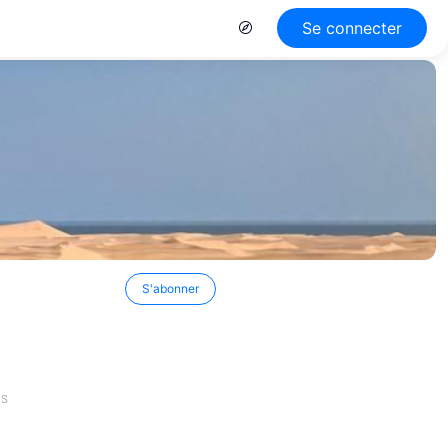
Se connecter
S'abonner
ES