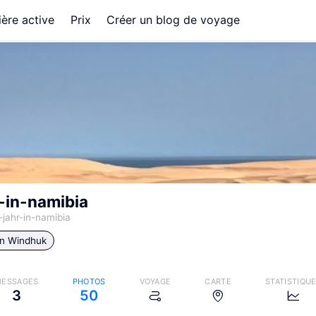
ère active
Prix
Créer un blog de voyage
-in-namibia
-jahr-in-namibia
in
Windhuk
ESSAGES
PHOTOS
VOYAGE
CARTE
STATISTIQU
3
50