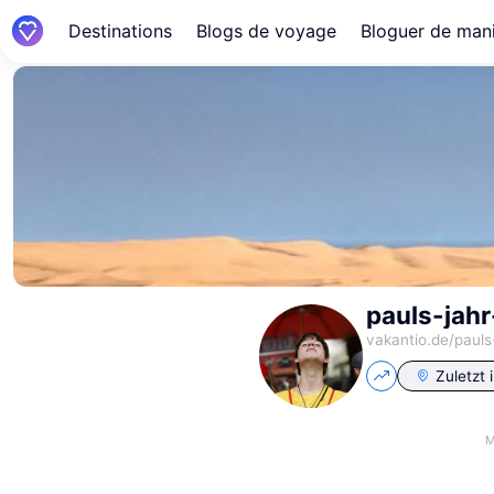
Destinations
Blogs de voyage
Bloguer de mani
pauls-jahr
vakantio.de/
pauls
Zuletzt 
M