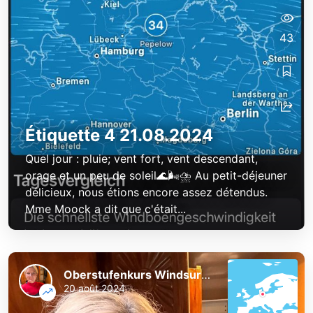
43
Étiquette 4 21.08.2024
Quel jour : pluie; vent fort, vent descendant,
orage et un peu de soleil🌊🌬️⛈️ Au petit-déjeuner
délicieux, nous étions encore assez détendus.
Mme Moock a dit que c'était...
Oberstufenkurs Windsurfen
20 août 2024