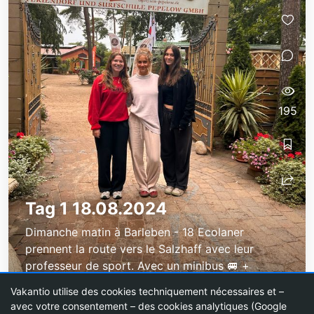
195
Tag 1 18.08.2024
Dimanche matin à Barleben - 18 Ecolaner
prennent la route vers le Salzhaff avec leur
professeur de sport. Avec un minibus 🚐 +
remorque, nous sommes partis à l'heure avec la...
Vakantio utilise des cookies techniquement nécessaires et –
avec votre consentement – des cookies analytiques (Google