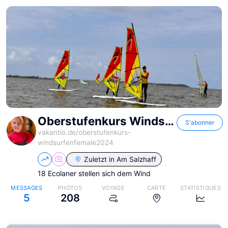
Oberstufenkurs Windsurfen
S'abonner
vakantio.de/
oberstufenkurs-
windsurfenfemale2024
Zuletzt in
Am Salzhaff
18 Ecolaner stellen sich dem Wind
MESSAGES
PHOTOS
VOYAGE
CARTE
STATISTIQUES
5
208