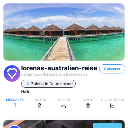
lorenas-australien-reise
S'abonner
vakantio.de/
lorenas-australien-reise
Zuletzt in
Deutschland
Hallo
MESSAGES
PHOTOS
VOYAGE
CARTE
STATISTIQUES
1
2