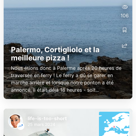
106
life-is-too-short
life-is-too-short
Palermo, Cortigliolo et la
meilleure pizza !
Nous étions donc à Palerme après 20 heures de
traversée en ferry ! Le ferry a dû se garer en
marche arrière et lorsque notre ponton a été
annoncé, il était déjà 18 heures - soit...
life-is-too-short
25 mars 2024