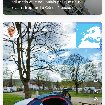
lundi matin et je ne voulais pas que nous
arrivions trop tard à Gênes à cause des...
life-is-too-short
24 mars 2024
28