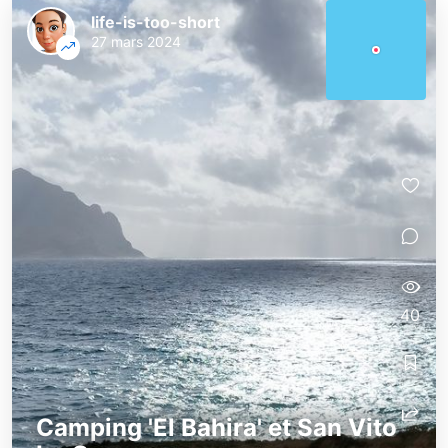
life-is-too-short
27 mars 2024
40
Camping 'El Bahira' et San Vito