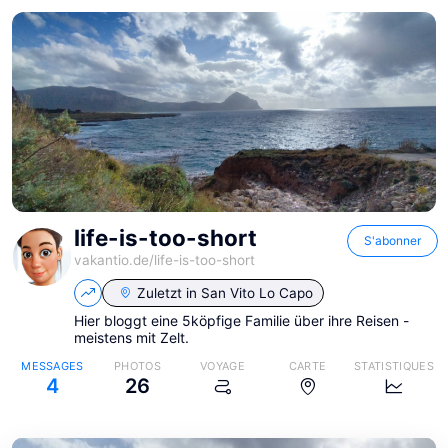
life-is-too-short
S'abonner
vakantio.de/
life-is-too-short
Zuletzt in
San Vito Lo Capo
Hier bloggt eine 5köpfige Familie über ihre Reisen -
meistens mit Zelt.
MESSAGES
PHOTOS
VOYAGE
CARTE
STATISTIQUES
4
26