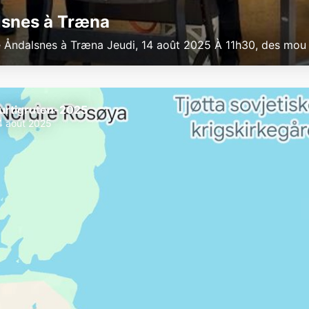
snes à Træna
e Åndalsnes à Træna Jeudi, 14 août 2025 À 11h30, des mou
urtigruten-2025
4 août 2025