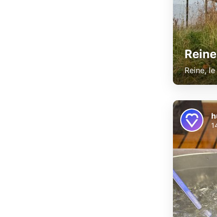
Reine
Reine, l
h
1