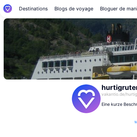
Destinations
Blogs de voyage
Bloguer de mani
hurtigrut
vakantio.de/
hurti
Eine kurze Beschr
M