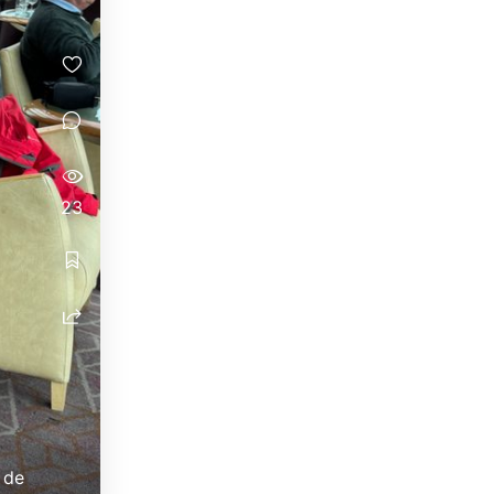
23
 de