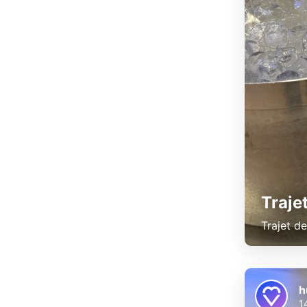
Traje
Trajet d
h
1