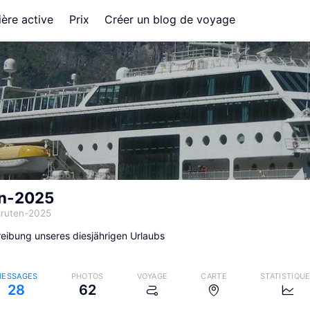
ère active
Prix
Créer un blog de voyage
en-2025
gruten-2025
eibung unseres diesjährigen Urlaubs
ESSAGES
PHOTOS
VOYAGE
CARTE
STATISTIQU
28
62