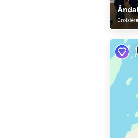
Åndal
Croisièr
h
1