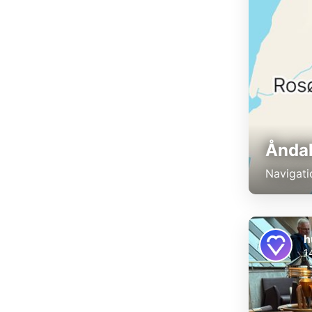
Åndal
Navigati
h
1