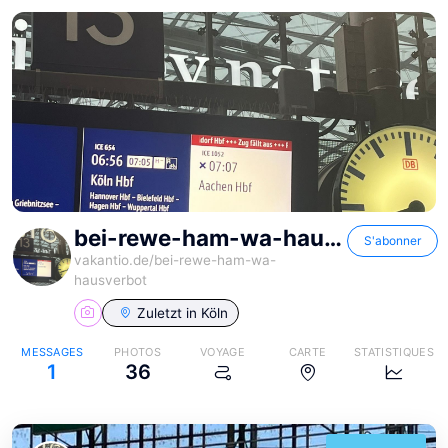
bei-rewe-ham-wa-hausverbot
S'abonner
vakantio.de/
bei-rewe-ham-wa-
hausverbot
Zuletzt in
Köln
MESSAGES
PHOTOS
VOYAGE
CARTE
STATISTIQUES
1
36