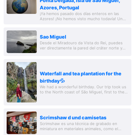
Ponta Delgada, Isla de Sâo Miguel,
Azores, Portugal
¡Ya hemos pasado dos días enteros en las
Azores! ¡No hemos visto mucho todavía! Un
profundo sistema de bajas presiones
azorianas 😁 y una ligera molestia estomacal
han limitado...
Sao Miguel
Desde el Miradouro da Vista do Rei, puedes
ver directamente la pared del cráter norte y
admirar los dos lagos en toda su longitud.
Junto al mirador también hay un antiguo
hotel...
Waterfall and tea plantation for the
birthday💦
We had a wonderful birthday. Our trip took us
to the North coast of São Miguel, first to the
only organic tea plantation in Europe with
tasting and information. Then we visited...
Scrimshaw d und camisetas
Scrimshaw es una técnica de grabado en
miniatura en materiales animales, como el
marfil, el cuerno o los huesos. Un museo de