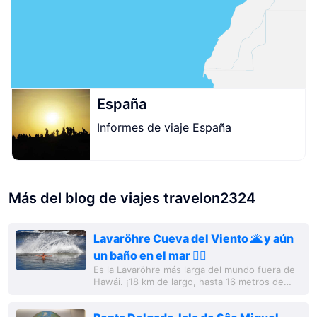
España
Informes de viaje España
Más del blog de viajes travelon2324
Lavaröhre Cueva del Viento 🌋 y aún
un baño en el mar 🏊‍♂️
Es la Lavaröhre más larga del mundo fuera de
Hawái. ¡18 km de largo, hasta 16 metros de
diámetro! La lava al salir tiene una temperatura
de aproximadamente 1.200 ° C. El aire...