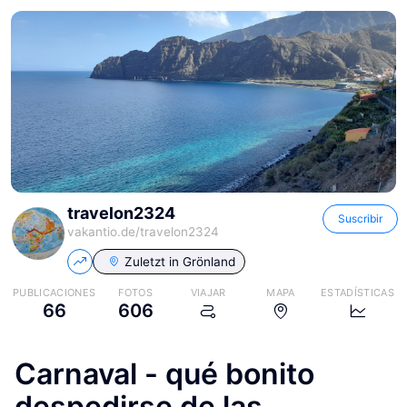
travelon2324
Suscribir
vakantio.de/
travelon2324
Zuletzt in
Grönland
PUBLICACIONES
FOTOS
VIAJAR
MAPA
ESTADÍSTICAS
66
606
Carnaval - qué bonito
despedirse de las