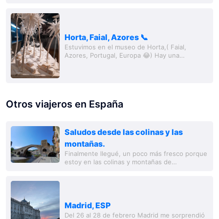
Scrimshaw muy conocido es gestionado por
el...
Horta, Faial, Azores 📞
Estuvimos en el museo de Horta,( Faial,
Azores, Portugal, Europa 😂) Hay una
exposición especial: Los objetos están tallados
del interior de las ramas del higuera. El
'maestro'...
Otros viajeros en España
Saludos desde las colinas y las
montañas.
Finalmente llegué, un poco más fresco porque
estoy en las colinas y montañas de
Campordon. Un lugar hermoso con
edificaciones antiguas justo después de la
frontera. Me está...
Madrid, ESP
Del 26 al 28 de febrero Madrid me sorprendió