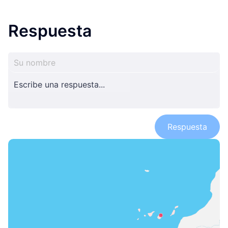
Respuesta
Respuesta
travelon2324
travelon2324
travelon2324